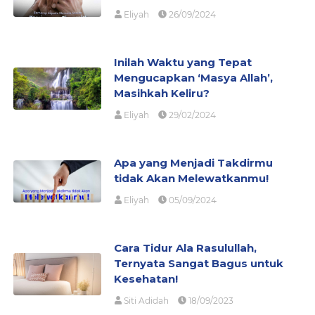
Eliyah
26/09/2024
Inilah Waktu yang Tepat
Mengucapkan ‘Masya Allah’,
Masihkah Keliru?
Eliyah
29/02/2024
Apa yang Menjadi Takdirmu
tidak Akan Melewatkanmu!
Eliyah
05/09/2024
Cara Tidur Ala Rasulullah,
Ternyata Sangat Bagus untuk
Kesehatan!
Siti Adidah
18/09/2023