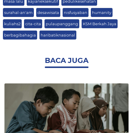
masa lalu
kajianeksekutif
pedulikesehatan
surahal-an'am
desawisata
nisfusyaban
humanity
kuliahs2
cita-cita
pulaupanggang
KSM Berkah Jaya
berbagibahagia
haribatiknasional
BACA JUGA