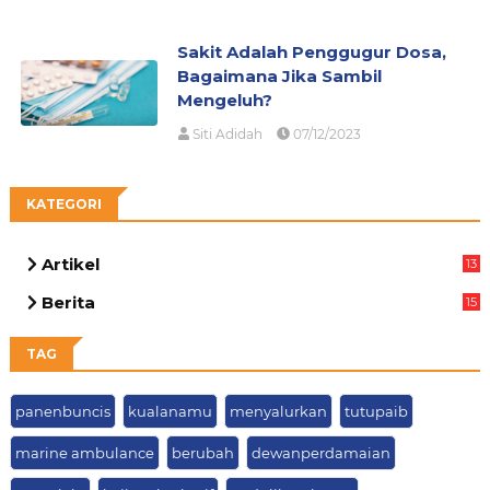
Sakit Adalah Penggugur Dosa,
Bagaimana Jika Sambil
Mengeluh?
Siti Adidah
07/12/2023
KATEGORI
Artikel
13
05
Berita
15
63
TAG
panenbuncis
kualanamu
menyalurkan
tutupaib
marine ambulance
berubah
dewanperdamaian