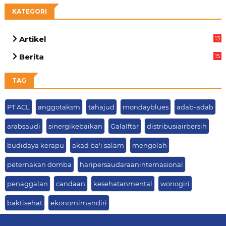
KATEGORI
Artikel
13
05
Berita
15
63
TAG
PT ACL
anggotaksm
tahajud
mondayblues
adab-adab
arabsaudi
sinergikebaikan
GalaIftar
distribusiairbersih
budidaya kerapu
akad ba'i salam
mengolah
peternakan domba
haripersaudaraaninternasional
penaggalan
candaan
kesehatanmental
wonogiri
baktisehat
ekonomimandiri