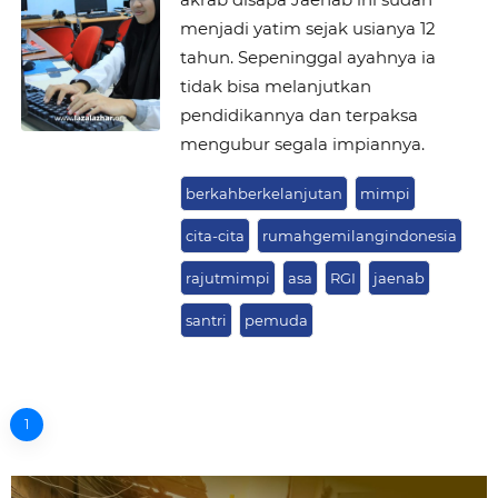
menjadi yatim sejak usianya 12
tahun. Sepeninggal ayahnya ia
tidak bisa melanjutkan
pendidikannya dan terpaksa
mengubur segala impiannya.
berkahberkelanjutan
mimpi
cita-cita
rumahgemilangindonesia
rajutmimpi
asa
RGI
jaenab
santri
pemuda
1