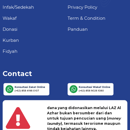
Infak/Sedekah
Privacy Policy
Wakaf
Term & Condition
Donasi
Panduan
Kurban
Fidyah
Contact
dana yang didonasikan melalui LAZ Al
Azhar bukan bersumber dari dan
untuk tujuan pencucian uang (
money
laundry
), termasuk terorisme maupun
tindak kejahatan lainnya.