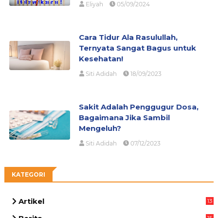
Eliyah
05/09/2024
Cara Tidur Ala Rasulullah,
Ternyata Sangat Bagus untuk
Kesehatan!
Siti Adidah
18/09/2023
Sakit Adalah Penggugur Dosa,
Bagaimana Jika Sambil
Mengeluh?
Siti Adidah
07/12/2023
KATEGORI
Artikel
13
05
15