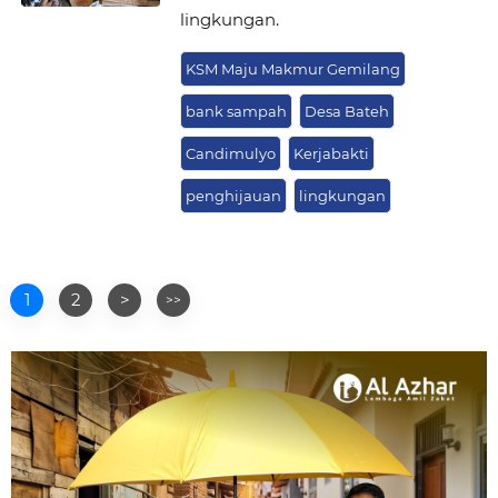
lingkungan.
KSM Maju Makmur Gemilang
bank sampah
Desa Bateh
Candimulyo
Kerjabakti
penghijauan
lingkungan
1
2
>
>>