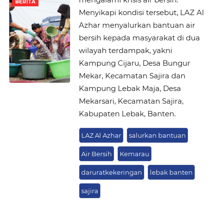
BERITA
Menyikapi kondisi tersebut, LAZ Al
Azhar menyalurkan bantuan air
bersih kepada masyarakat di dua
wilayah terdampak, yakni
Kampung Cijaru, Desa Bungur
Mekar, Kecamatan Sajira dan
Kampung Lebak Maja, Desa
Mekarsari, Kecamatan Sajira,
Kabupaten Lebak, Banten.
LAZ Al Azhar
salurkan bantuan
Air Bersih
Kemarau
daruratkekeringan
lebak banten
sajira