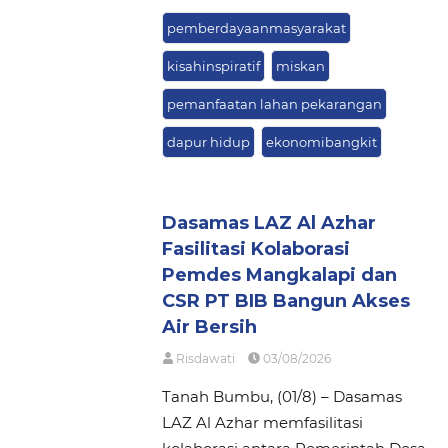
pemberdayaanmasyarakat
kisahinspiratif
miskan
pemanfaatan lahan pekarangan
dapur hidup
ekonomibangkit
Dasamas LAZ Al Azhar
Fasilitasi Kolaborasi
Pemdes Mangkalapi dan
CSR PT BIB Bangun Akses
Air Bersih
Risdawati
03/08/2026
Tanah Bumbu, (01/8) – Dasamas
LAZ Al Azhar memfasilitasi