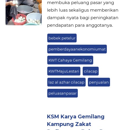
membuka peluang pasar yang
lebih luas sekaligus memberikan
dampak nyata bagi peningkatan
pendapatan para anggotanya.
bebek petelur
pemberdayaanekonomiumat
KWT Cahaya Gemilang
KWTMajuLestari
cilacap
laz al azhar cilacap
penjualan
peluasanpasar
KSM Karya Gemilang
Kampung Zakat