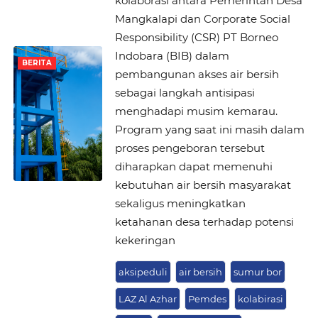
kolaborasi antara Pemerintah Desa
Mangkalapi dan Corporate Social
Responsibility (CSR) PT Borneo
Indobara (BIB) dalam
BERITA
pembangunan akses air bersih
sebagai langkah antisipasi
menghadapi musim kemarau.
Program yang saat ini masih dalam
proses pengeboran tersebut
diharapkan dapat memenuhi
kebutuhan air bersih masyarakat
sekaligus meningkatkan
ketahanan desa terhadap potensi
kekeringan
aksipeduli
air bersih
sumur bor
LAZ Al Azhar
Pemdes
kolabirasi