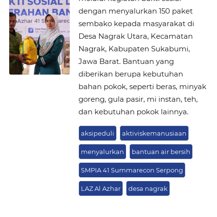
dengan menyalurkan 150 paket
sembako kepada masyarakat di
Desa Nagrak Utara, Kecamatan
Nagrak, Kabupaten Sukabumi,
Jawa Barat. Bantuan yang
diberikan berupa kebutuhan
bahan pokok, seperti beras, minyak
goreng, gula pasir, mi instan, teh,
dan kebutuhan pokok lainnya.
aksipeduli
aktiviskemanusiaan
menyalurkan
bantuan air bersih
SMPIA 41 Summarecon Serpong
LAZ Al Azhar
desa nagrak