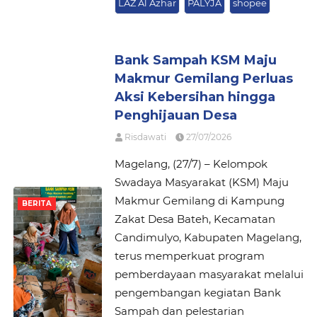
LAZ Al Azhar
PALYJA
shopee
Bank Sampah KSM Maju
Makmur Gemilang Perluas
Aksi Kebersihan hingga
Penghijauan Desa
Risdawati
27/07/2026
Magelang, (27/7) – Kelompok
Swadaya Masyarakat (KSM) Maju
Makmur Gemilang di Kampung
BERITA
Zakat Desa Bateh, Kecamatan
Candimulyo, Kabupaten Magelang,
terus memperkuat program
pemberdayaan masyarakat melalui
pengembangan kegiatan Bank
Sampah dan pelestarian