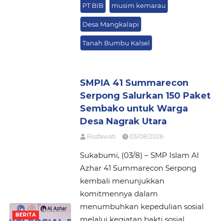
PT BIB
musim kemarau
Desa Mangkalapi
Tanah Bumbu Kalsel
SMPIA 41 Summarecon
Serpong Salurkan 150 Paket
Sembako untuk Warga
Desa Nagrak Utara
Risdawati
03/08/2026
Sukabumi, (03/8) – SMP Islam Al
Azhar 41 Summarecon Serpong
kembali menunjukkan
komitmennya dalam
menumbuhkan kepedulian sosial
BERITA
melalui kegiatan bakti sosial