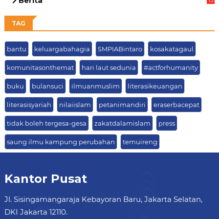
Berita
63
TAG
bantu
keluargabahagia
SMPIABintaro
kosakatagaul
komunitasonthemat
hari laut sedunia
#actforhumanity
buku
bulansuci
ilmuanmuslim
literasikeuangan
literasisyariah
nilaiislam
petanimandiri
eraserbacepat
tidak boleh tergesa-gesa
zakatdalamislam
press
saung ilmu kampung perubahan
temuireng
Kantor Pusat
Jl. Sisingamangaraja Kebayoran Baru, Jakarta Selatan,
DKI Jakarta 12110.