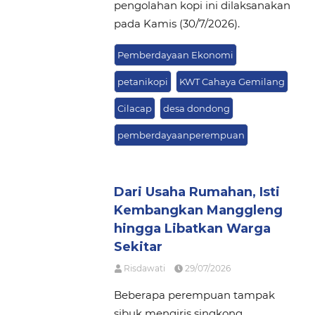
pengolahan kopi ini dilaksanakan
pada Kamis (30/7/2026).
Pemberdayaan Ekonomi
petanikopi
KWT Cahaya Gemilang
Cilacap
desa dondong
pemberdayaanperempuan
Dari Usaha Rumahan, Isti
Kembangkan Manggleng
hingga Libatkan Warga
Sekitar
Risdawati
29/07/2026
Beberapa perempuan tampak
sibuk mengiris singkong,