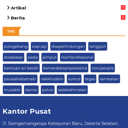
Artikel
13
05
Berita
15
63
TAG
pulogebang
siap saji
doaperlindungan
tangguh
dosabesar
pesta
jemput
HariTaniNasional
bantuan air bersih
kemerdekaanpalestina
toxicpeople
parasahabatnabi
cekkhodam
sumut
tegas
sambatan
muzakki
damai
polusi
sedekahmateri
Kantor Pusat
Jl. Sisingamangaraja Kebayoran Baru, Jakarta Selatan,