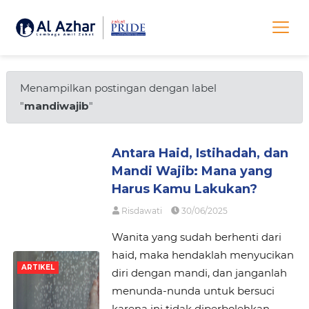
Menampilkan postingan dengan label
"
mandiwajib
"
Antara Haid, Istihadah, dan
Mandi Wajib: Mana yang
Harus Kamu Lakukan?
Risdawati
30/06/2025
Wanita yang sudah berhenti dari
haid, maka hendaklah menyucikan
ARTIKEL
diri dengan mandi, dan janganlah
menunda-nunda untuk bersuci
karena ini tidak diperbolehkan,