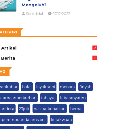
Mengeluh?
Siti Adidah
07/12/2023
ATEGORI
Artikel
13
05
Berita
15
63
AG
arahkubur
halal
layakhuni
menara
fidyah
utamaanberkurban
tahayul
lebaranyatim
dandesa
23juli
nasihatkebaikan
hemat
riperempuandalamsains
ketakwaan