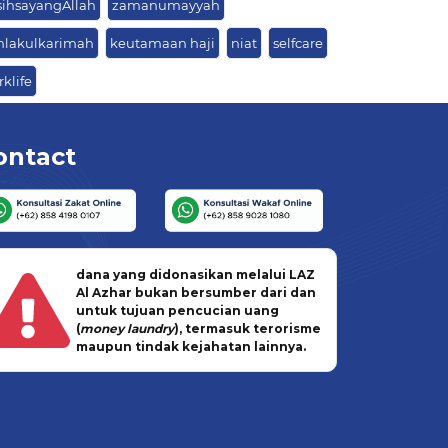
sihsayangAllah
zamanumayyah
hlakulkarimah
keutamaan haji
niat
selfcare
klife
ontact
dana yang didonasikan melalui LAZ
Al Azhar bukan bersumber dari dan
untuk tujuan pencucian uang
(
money laundry
), termasuk terorisme
maupun tindak kejahatan lainnya.