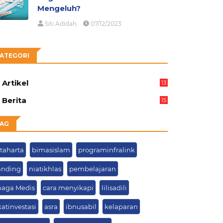
Mengeluh?
Siti Adidah
07/12/2023
ATEGORI
Artikel
13
05
Berita
15
63
AG
ntaharta
bimasislam
programinfralink
anding
niatikhlas
pembelajaran
naga Medis
cara menyikapi
lilisadili
atinvestasi
asra
ibnusabil
kelaparan