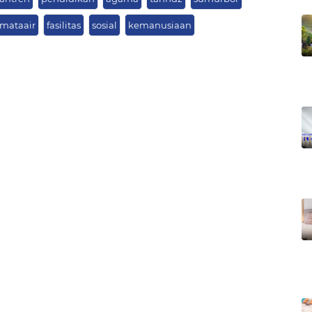
mataair
fasilitas
sosial
kemanusiaan