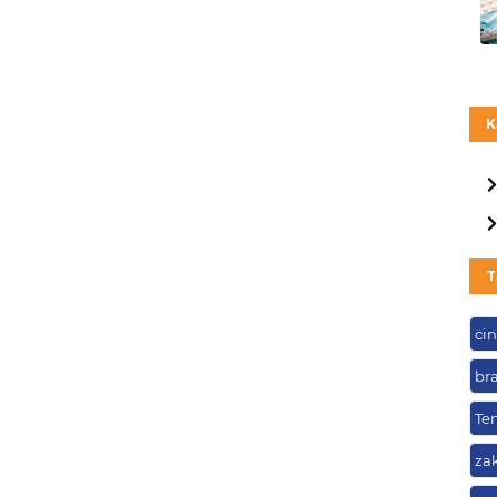
K
T
ci
br
Te
zak