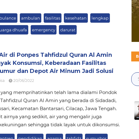
bulance
ambulan
fasilitas
kesehatan
lengkap
uarga dhuafa
emergency
darurat
Air di Ponpes Tahfidzul Quran Al Amin
B
ayak Konsumsi, Keberadaan Fasilitas
umur dan Depot Air Minum Jadi Solusi
isa
20/06/2022
r yang memprihatinkan telah lama dialami Pondok
Tahfidzul Quran Al Amin yang berada di Sidadadi,
sari, Kecamatan Bantarsari, Cilacap, Jawa Tengah.
t airnya yang sedikit, air yang mengalir juga
kekuningan sehingga tidak layak untuk dikonsumsi.
antren
pendidikan
agama
tahfidz
sumurbor