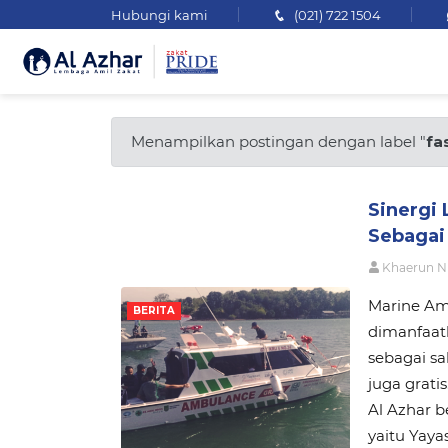
Hubungi kami
(021) 722 1504
Menampilkan postingan dengan label "
fas
Sinergi 
Sebagai
Khaerun N
Marine Amb
BERITA
dimanfaat
sebagai sa
juga grati
Al Azhar b
yaitu Yaya