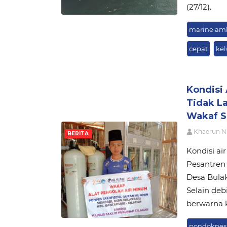
(27/12).
marine am
cepat
kel
Kondisi 
Tidak L
Wakaf S
Khaerun N
BERITA
Kondisi ai
Pesantren 
Desa Bulak
Selain debi
berwarna 
pondokpes