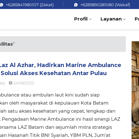
+6285841980107 (Zakat)
+6285890281080 (Wakaf)
Profil
Layanan
P
ilitas
"
Laz Al Azhar, Hadirkan Marine Ambulance
 Solusi Akses Kesehatan Antar Pulau
isa
24/06/2022
ulance atau ambulan laut kini sudah siap
kan oleh masyarakat di kepulauan Kota Batam
lah satu akses kesehatan yang cepat, lengkap dan
s. Pengadaan Marine Ambulance ini hasil sinergi LAZ
ersama LAZ Batam dan sejumlah mitra strategis
san Hasanah Titik BNI Syariah, YBM PLN, Jum’at