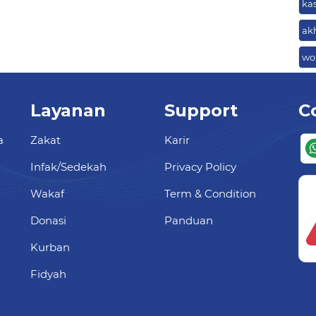
ka
ak
wor
Layanan
Support
C
a
Zakat
Karir
Infak/Sedekah
Privacy Policy
Wakaf
Term & Condition
Donasi
Panduan
Kurban
Fidyah