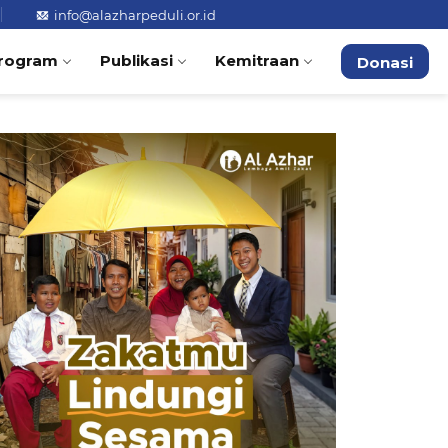
info@alazharpeduli.or.id
rogram
Publikasi
Kemitraan
Donasi