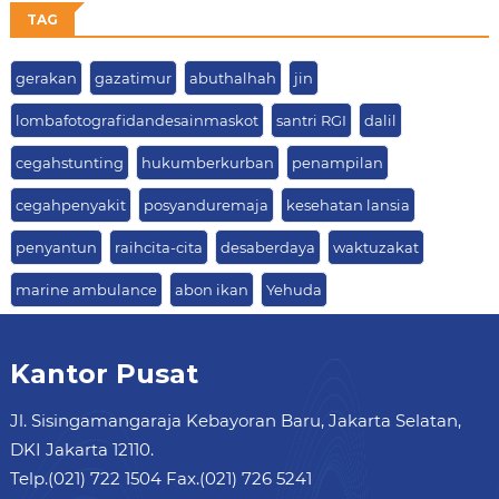
TAG
gerakan
gazatimur
abuthalhah
jin
lombafotografidandesainmaskot
santri RGI
dalil
cegahstunting
hukumberkurban
penampilan
cegahpenyakit
posyanduremaja
kesehatan lansia
penyantun
raihcita-cita
desaberdaya
waktuzakat
marine ambulance
abon ikan
Yehuda
Kantor Pusat
Jl. Sisingamangaraja Kebayoran Baru, Jakarta Selatan,
DKI Jakarta 12110.
Telp.(021) 722 1504 Fax.(021) 726 5241