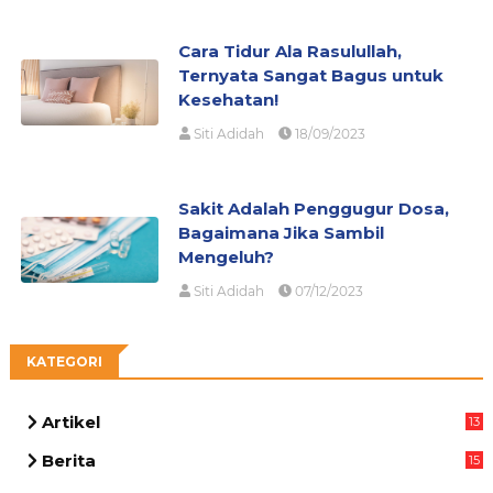
Cara Tidur Ala Rasulullah,
Ternyata Sangat Bagus untuk
Kesehatan!
Siti Adidah
18/09/2023
Sakit Adalah Penggugur Dosa,
Bagaimana Jika Sambil
Mengeluh?
Siti Adidah
07/12/2023
KATEGORI
Artikel
13
05
Berita
15
63