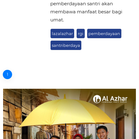
pemberdayaan santri akan
membawa manfaat besar bagi
umat.
lazalazhar
rgi
pemberdayaan
santriberdaya
1