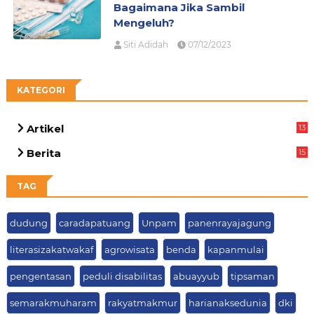
Bagaimana Jika Sambil
Mengeluh?
Siti Adidah
07/12/2023
KATEGORI
Artikel
13
05
Berita
15
69
TAG
dudung
caradapatuang
Unpam
panenrayajagung
literasizakatwakaf
agrowisata
benda
kapanmulai
pengentasan
peduli disabilitas
abuayyub
tipsaman
semarakmuharam
rakyatmakmur
harianaksedunia
dki