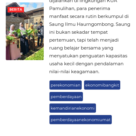
dijalankan di lingkungan KUA
Pamulihan, para penerima
BERITA
manfaat secara rutin berkumpul di
Saung Ilmu Haurngombong. Saung
ini bukan sekadar tempat
pertemuan, tapi telah menjadi
ruang belajar bersama yang
menyatukan penguatan kapasitas
usaha kecil dengan pendalaman
nilai-nilai keagamaan.
perekonomian
ekonomibangkit
pemberdayaan
kemandirianekonomi
pemberdayaanekonomiumat