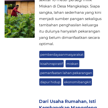
Miskan di Desa Mangkalapi. Siapa
sangka, lahan sederhana yang kini
menjadi sumber pangan sekaligus
tambahan penghasilan keluarga
itu dulunya hanyalah pekarangan
yang belum dimanfaatkan secara
optimal.
pemberdayaanmasyarakat
kisahinspiratif
miskan
pemanfaatan lahan pekarangan
dapur hidup
ekonomibangkit
Dari Usaha Rumahan, Isti
Kembangkan Manggleng