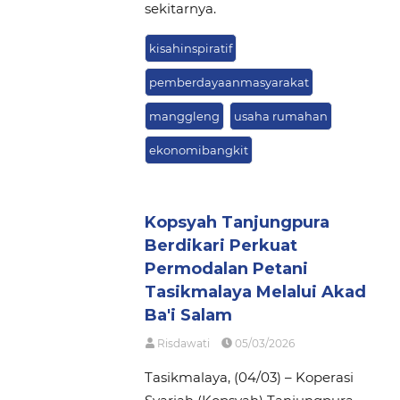
sekitarnya.
kisahinspiratif
pemberdayaanmasyarakat
manggleng
usaha rumahan
ekonomibangkit
Kopsyah Tanjungpura
Berdikari Perkuat
Permodalan Petani
Tasikmalaya Melalui Akad
Ba'i Salam
Risdawati
05/03/2026
Tasikmalaya, (04/03) – Koperasi