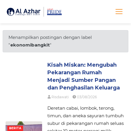
Menampilkan postingan dengan label
"
ekonomibangkit
"
Kisah Miskan: Mengubah
Pekarangan Rumah
Menjadi Sumber Pangan
dan Penghasilan Keluarga
Risdawati
03/08/2026
Deretan cabai, lombok, terong,
timun, dan aneka sayuran tumbuh
subur di pekarangan rumah seluas
BERITA
sekitar 10 meter persegi milik