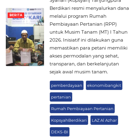
Syariah (Kopsyah) Tanjungpura
Berdikari resmi menyalurkan dana
melalui program Rumah
BERITA
Pembiayaan Pertanian (RPP)
untuk Musim Tanam (MT) I Tahun
2026. Inisiatif ini dilakukan guna
memastikan para petani memiliki
akses permodalan yang sehat,
transparan, dan berkelanjutan
sejak awal musim tanam.
pemberdayaan
ekonomibangkit
pertanian
Rumah Pembiayaan Pertanian
KopsyahBerdikari
LAZ Al Azhar
DEKS-BI