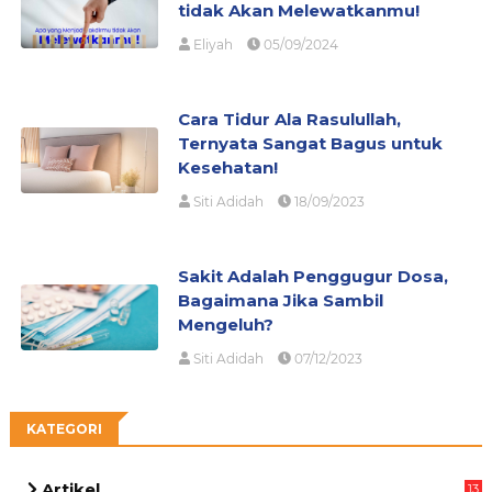
tidak Akan Melewatkanmu!
Eliyah
05/09/2024
Cara Tidur Ala Rasulullah,
Ternyata Sangat Bagus untuk
Kesehatan!
Siti Adidah
18/09/2023
Sakit Adalah Penggugur Dosa,
Bagaimana Jika Sambil
Mengeluh?
Siti Adidah
07/12/2023
KATEGORI
Artikel
13