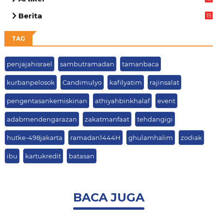
04
Berita
15
63
TAG
penjajahisrael
sambutramadan
tamanbaca
kurbanpelosok
Candimulyo
kafilyatim
rajinsalat
pengentasankemiskinan
athiyahbinkhalaf
event
adabmendengarazan
zakatmanfaat
tehdangigi
hutke-498jakarta
ramadan1444H
ghulamhalim
zodiak
ibu
kartukredit
batasan
BACA JUGA