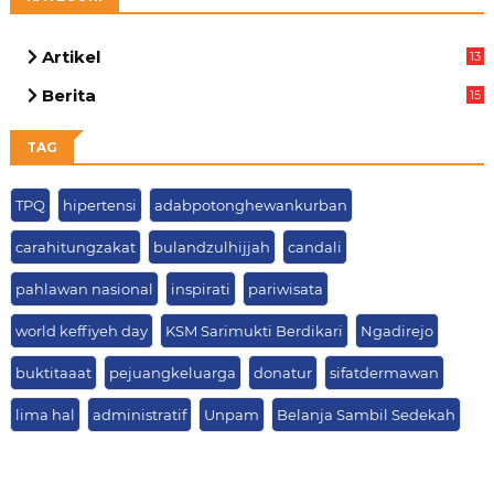
Artikel
13
05
Berita
15
69
TAG
TPQ
hipertensi
adabpotonghewankurban
carahitungzakat
bulandzulhijjah
candali
pahlawan nasional
inspirati
pariwisata
world keffiyeh day
KSM Sarimukti Berdikari
Ngadirejo
buktitaaat
pejuangkeluarga
donatur
sifatdermawan
lima hal
administratif
Unpam
Belanja Sambil Sedekah