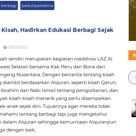
berbagi
pedulipalestina
l Kisah, Hadirkan Edukasi Berbagi Sejak
28/06/2022
B
kisah sendiri merupakan kegiatan roadshow LAZ Al
awesi Selatan bersama Kak Heru dan Bona dari
geng Nusantara. Dengan bercerita tentang kisah
g diambil berdasarkan Alquran, seperti kisah Qarun,
 Ibrahim dan Nabi Ismail tentang pengorbanan, dan
yak kisah-kisah menarik yang perlu disampaikan
k-anak sejak dini. Tujuannya agar mereka tidak
ahami tentang berbagi tapi juga mengetahui
ah dalam Alquran sehingga kemurniaan Alquranpun
aga dengan baik.