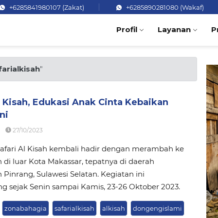
+6285841980107 (Zakat)
+6285890281080 (Wakaf)
Profil
Layanan
P
farialkisah
"
l Kisah, Edukasi Anak Cinta Kebaikan
ni
27/10/2023
afari Al Kisah kembali hadir dengan merambah ke
n di luar Kota Makassar, tepatnya di daerah
Pinrang, Sulawesi Selatan. Kegiatan ini
g sejak Senin sampai Kamis, 23-26 Oktober 2023.
zonabahagia
safarialkisah
alkisah
dongengislami