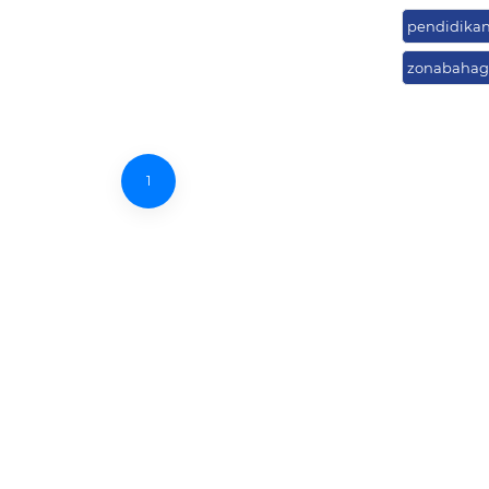
pendidika
zonabahag
1