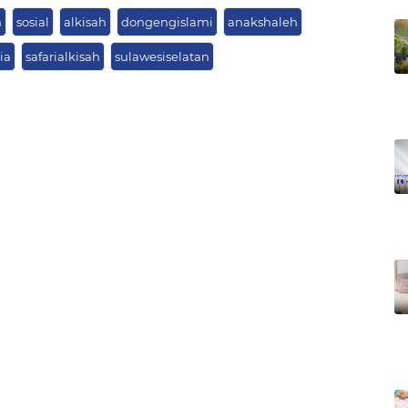
n
sosial
alkisah
dongengislami
anakshaleh
ia
safarialkisah
sulawesiselatan