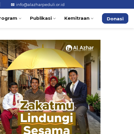
info@alazharpeduli.or.id
rogram
Publikasi
Kemitraan
Donasi