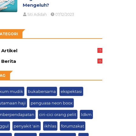
Mengeluh?
Siti Adidah
07/12/2023
ATEGORI
Artikel
13
05
Berita
15
63
AG
kum mudik
bukabersama
ekspektasi
utamaan haji
penguasa neon boox
mberpendapatan
ciri-cici orang pelit
ldkm
ggul
penyakit 'ain
ikhlas
forumzakat