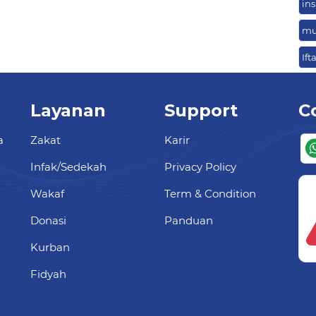
ins
mu
If
Layanan
Support
C
a
Zakat
Karir
Infak/Sedekah
Privacy Policy
Wakaf
Term & Condition
Donasi
Panduan
Kurban
Fidyah