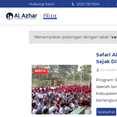
Hubungi kami
(021) 722 1504
Menampilkan postingan dengan label "
sa
Safari A
Sejak Di
Siti Adidah
BERITA
Program S
daerah lai
Kabupaten 
berlangsun
lazalazhar