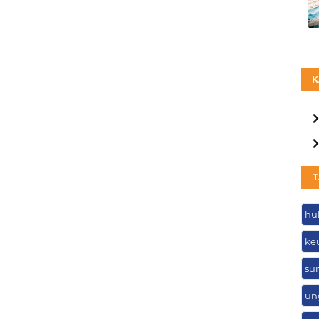
K
T
hu
ke
su
un