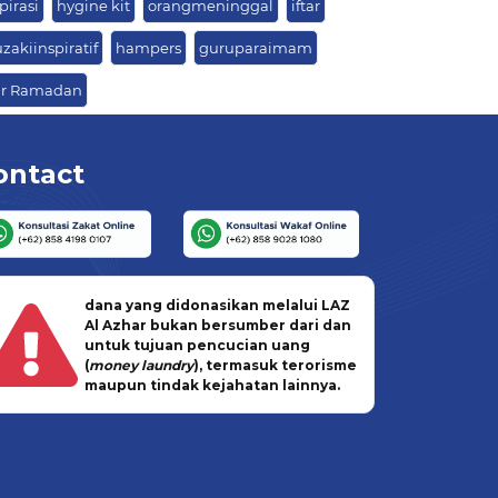
pirasi
hygine kit
orangmeninggal
iftar
zakiinspiratif
hampers
guruparaimam
tar Ramadan
ontact
dana yang didonasikan melalui LAZ
Al Azhar bukan bersumber dari dan
untuk tujuan pencucian uang
(
money laundry
), termasuk terorisme
maupun tindak kejahatan lainnya.