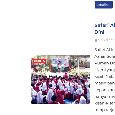
kebaikan
Safari A
Dini
Siti Adidah
Safari Al 
Azhar Sul
BERITA
Rumah Don
islami yan
kisah Nabi
masih ban
kepada ana
hanya mem
kisah-kis
tetap terj