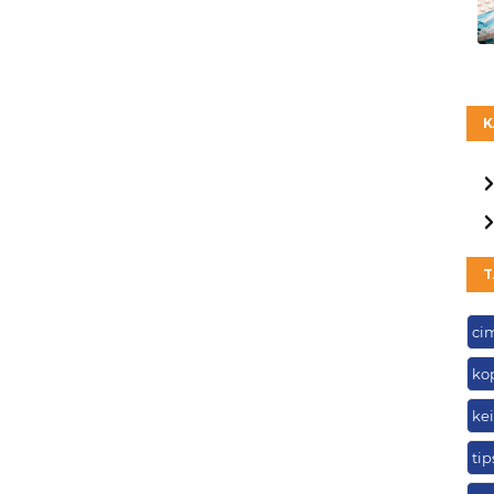
K
T
ci
ko
ke
ti