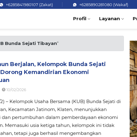
+6285841980107 (Zakat)
+6285890281080 (Wakaf)
Profil
Layanan
P
B Bunda Sejati Tibayan
"
hun Berjalan, Kelompok Bunda Sejati
 Dorong Kemandirian Ekonomi
uan
10/02/2026
0/2) – Kelompok Usaha Bersama (KUB) Bunda Sejati di
yan, Kecamatan Jatinom, Klaten, menunjukkan
si dan pertumbuhan dalam pemberdayaan ekonomi
 Memasuki usia ketiga tahun, kelompok ini tidak
tahan, tetapi juga berhasil mengembangkan