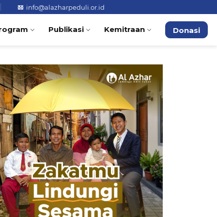
info@alazharpeduli.or.id
rogram
Publikasi
Kemitraan
Donasi