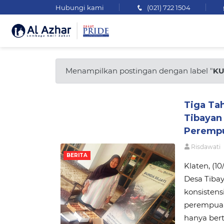
Hubungi kami
(021) 722 1504
Menampilkan postingan dengan label "
KU
Tiga Ta
Tibayan
Peremp
Risdawati
BERITA
Klaten, (1
Desa Tiba
konsisten
perempuan.
hanya ber