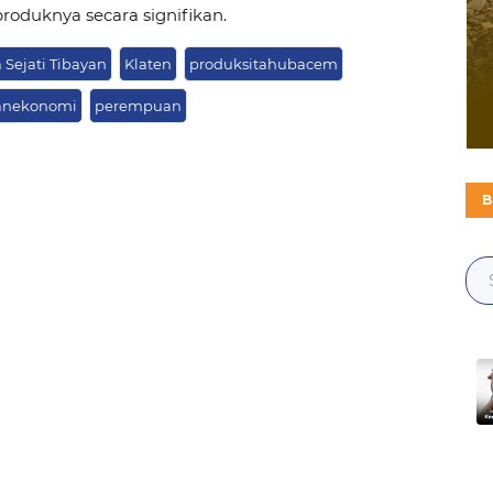
oduknya secara signifikan.
Sejati Tibayan
Klaten
produksitahubacem
anekonomi
perempuan
B