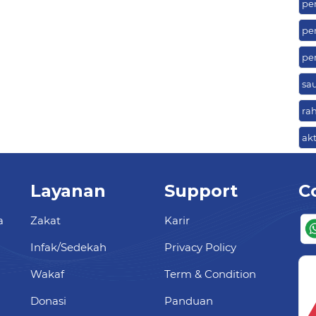
pe
pe
pe
sa
ra
ak
Layanan
Support
C
a
Zakat
Karir
Infak/Sedekah
Privacy Policy
Wakaf
Term & Condition
Donasi
Panduan