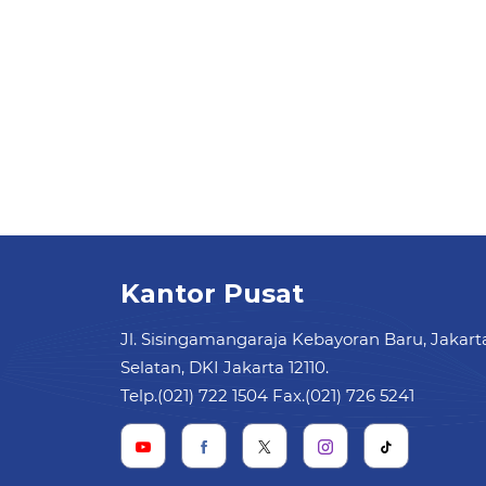
Kantor Pusat
Jl. Sisingamangaraja Kebayoran Baru, Jakart
Selatan, DKI Jakarta 12110.
Telp.(021) 722 1504 Fax.(021) 726 5241