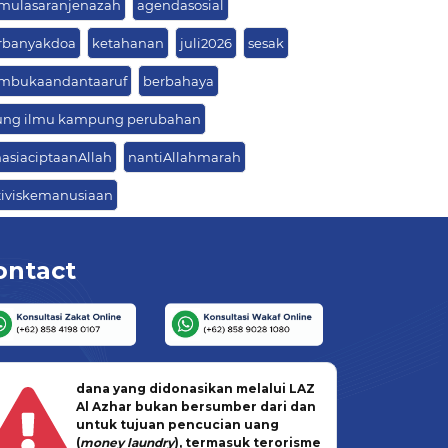
mulasaranjenazah
agendasosial
rbanyakdoa
ketahanan
juli2026
sesak
mbukaandantaaruf
berbahaya
ung ilmu kampung perubahan
hasiaciptaanAllah
nantiAllahmarah
tiviskemanusiaan
ontact
dana yang didonasikan melalui LAZ
Al Azhar bukan bersumber dari dan
untuk tujuan pencucian uang
(
money laundry
), termasuk terorisme