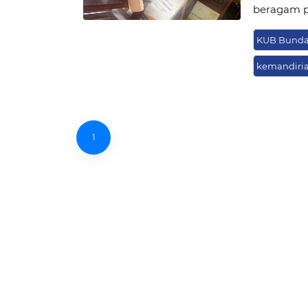
beragam pr
KUB Bunda 
kemandiri
1