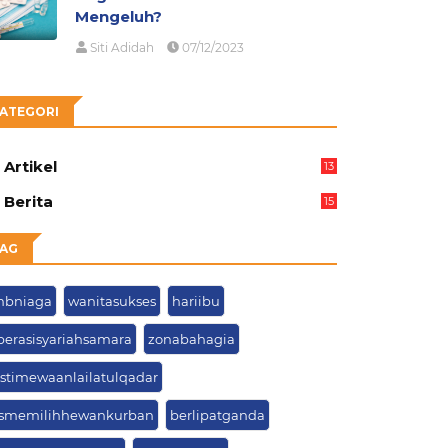
Mengeluh?
Siti Adidah
07/12/2023
ATEGORI
Artikel
13
02
Berita
15
63
AG
mbniaga
wanitasukses
hariibu
perasisyariahsamara
zonabahagia
istimewaanlailatulqadar
psmemilihhewankurban
berlipatganda