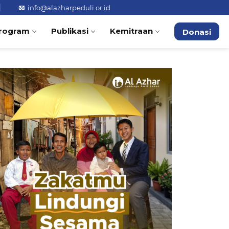
info@alazharpeduli.or.id
rogram
Publikasi
Kemitraan
Donasi