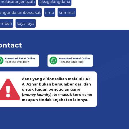
mulasaranjenazah
aksigalangdana
rangandalamberzakat
ilmu
kriminal
mberi
kaya raya
ontact
dana yang didonasikan melalui LAZ
Al Azhar bukan bersumber dari dan
untuk tujuan pencucian uang
(
money laundry
), termasuk terorisme
maupun tindak kejahatan lainnya.