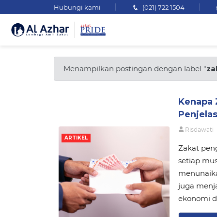
Hubungi kami
(021) 722 1504
Menampilkan postingan dengan label "
za
Kenapa Z
Penjela
Risdawati
ARTIKEL
Zakat pen
setiap mu
menunaikan
juga menja
ekonomi di 