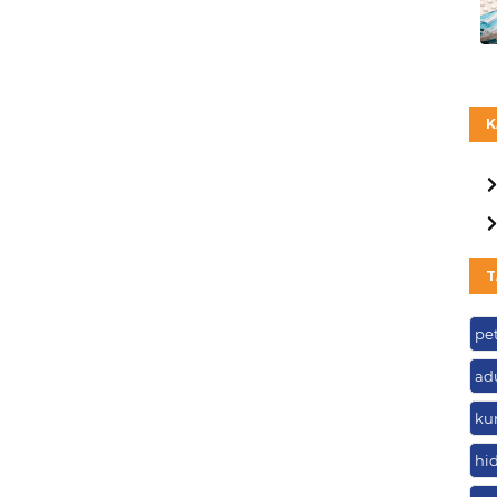
K
T
pe
ad
ku
hi