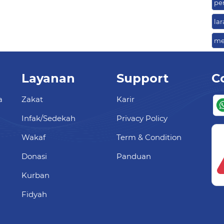
pe
la
me
Layanan
Support
C
a
Zakat
Karir
Infak/Sedekah
Privacy Policy
Wakaf
Term & Condition
Donasi
Panduan
Kurban
Fidyah