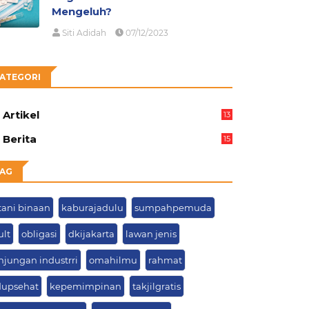
Mengeluh?
Siti Adidah
07/12/2023
ATEGORI
Artikel
13
01
Berita
15
63
AG
tani binaan
kaburajadulu
sumpahpemuda
ult
obligasi
dkijakarta
lawan jenis
njungan industrri
omahilmu
rahmat
dupsehat
kepemimpinan
takjilgratis