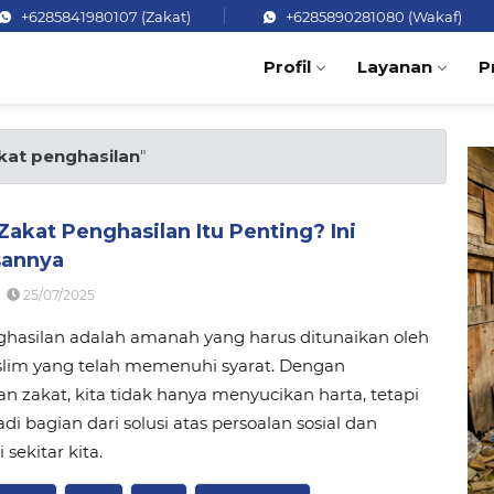
+6285841980107 (Zakat)
+6285890281080 (Wakaf)
Profil
Layanan
P
kat penghasilan
"
akat Penghasilan Itu Penting? Ini
sannya
25/07/2025
ghasilan adalah amanah yang harus ditunaikan oleh
slim yang telah memenuhi syarat. Dengan
 zakat, kita tidak hanya menyucikan harta, tetapi
di bagian dari solusi atas persoalan sosial dan
sekitar kita.