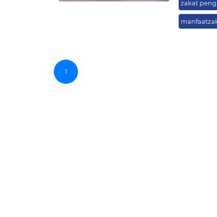
zakat peng
manfaatza
1