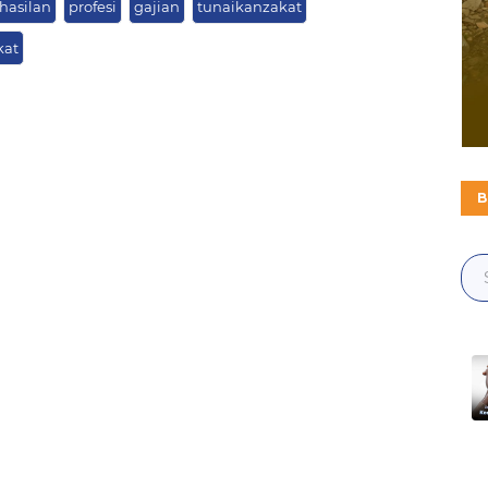
hasilan
profesi
gajian
tunaikanzakat
kat
B