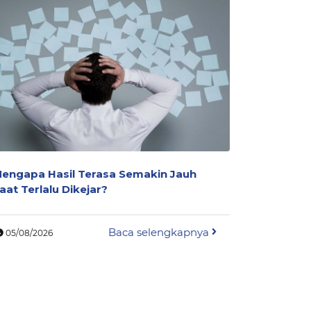
engapa Hasil Terasa Semakin Jauh
Sering Kel
aat Terlalu Dikejar?
Pakaian S
Baca selengkapnya
05/08/2026
04/08/202