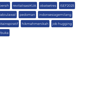
bersih
revitalisasiKUA
obatsetres
ISEF2025
Rabiulawal
pedoman
indonsesiagemilang
itainspiratif
hikmahmenikah
job hugging
rbuka