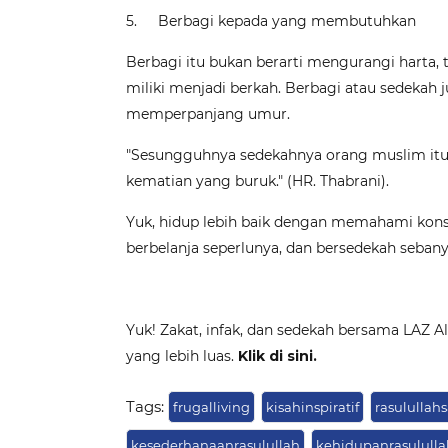
5.
Berbagi kepada yang membutuhkan
Berbagi itu bukan berarti mengurangi harta,
miliki menjadi berkah. Berbagi atau sedekah 
memperpanjang umur.
"Sesungguhnya sedekahnya orang muslim i
kematian yang buruk." (HR. Thabrani).
Yuk, hidup lebih baik dengan memahami konse
berbelanja seperlunya, dan bersedekah seban
Yuk! Zakat, infak, dan sedekah bersama LAZ 
yang lebih luas.
Klik di sini.
Tags:
frugalliving
kisahinspiratif
rasulullah
kesederhanaanrasulullah
kehidupanrasululla