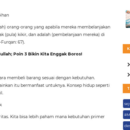
bihan
ah) orang-orang yang apabila mereka membelanjakan
dak (pula) kikir, dan adalah (pembelanjaan mereka) di
-Furqan: 67).
K
ullah; Poin 3 Bikin Kita Enggak Boros!
ara membeli barang sesuai dengan kebutuhan.
ainkan itu bermanfaat untuknya. Konsep hidup seperti
T
l.
se
k
#M
oritas. Kita bisa lebih paham mana kebutuhan primer
de