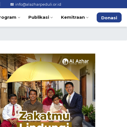
info@alazharpeduli.or.id
rogram
Publikasi
Kemitraan
Donasi