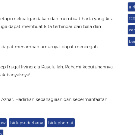
air
 tetapi melipatgandakan dan membuat harta yang kita
12
juga dapat membuat kita terhindar dari bala dan
cer
be
tu dapat menambah umurnya, dapat mencegah
p frugal living ala Rasulullah. Pahami kebutuhannya,
yak-banyaknya!
Al Azhar. Hadirkan kebahagiaan dan kebermanfaatan
saw
hidupsederhana
hiduphemat
h