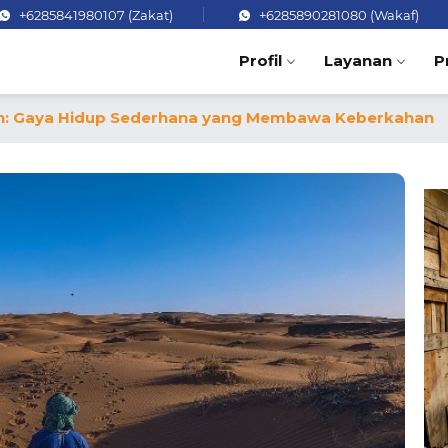
+6285841980107 (Zakat)
+6285890281080 (Wakaf)
Profil
Layanan
P
llah: Gaya Hidup Sederhana yang Membawa Keberkahan