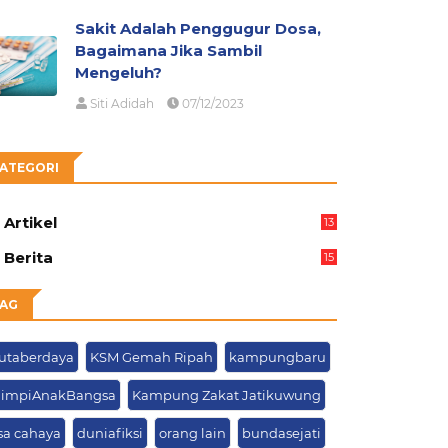
Sakit Adalah Penggugur Dosa,
Bagaimana Jika Sambil
Mengeluh?
Siti Adidah
07/12/2023
ATEGORI
Artikel
13
01
Berita
15
63
AG
jutaberdaya
KSM Gemah Ripah
kampungbaru
impiAnakBangsa
Kampung Zakat Jatikuwung
sa cahaya
duniafiksi
orang lain
bundasejati