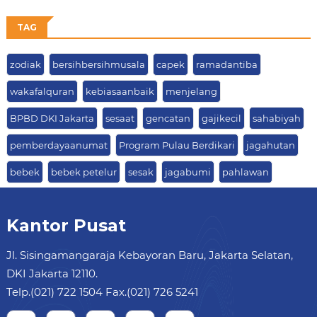
63
TAG
zodiak
bersihbersihmusala
capek
ramadantiba
wakafalquran
kebiasaanbaik
menjelang
BPBD DKI Jakarta
sesaat
gencatan
gajikecil
sahabiyah
pemberdayaanumat
Program Pulau Berdikari
jagahutan
bebek
bebek petelur
sesak
jagabumi
pahlawan
Kantor Pusat
Jl. Sisingamangaraja Kebayoran Baru, Jakarta Selatan,
DKI Jakarta 12110.
Telp.(021) 722 1504 Fax.(021) 726 5241