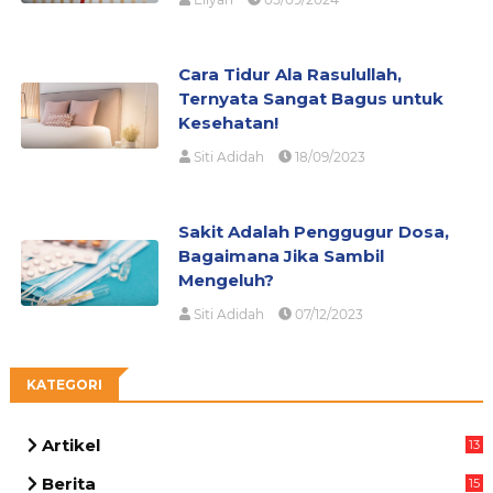
Cara Tidur Ala Rasulullah,
Ternyata Sangat Bagus untuk
Kesehatan!
Siti Adidah
18/09/2023
Sakit Adalah Penggugur Dosa,
Bagaimana Jika Sambil
Mengeluh?
Siti Adidah
07/12/2023
KATEGORI
Artikel
13
05
Berita
15