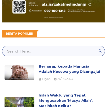
BERITA POPULER
Berharap kepada Manusia
Adalah Kecewa yang Disengaja!
Eliyah
26/09/2024
Inilah Waktu yang Tepat
Mengucapkan ‘Masya Allah’,
Masihkah Keliru?