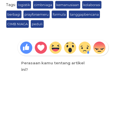
Tags:
logistik
cimbniaga
kemanusiaan
kolaborasi
berbagi
prayforsemeru
formula
tanggapbencana
CIMB NIAGA
peduli
Perasaan kamu tentang artikel
ini?