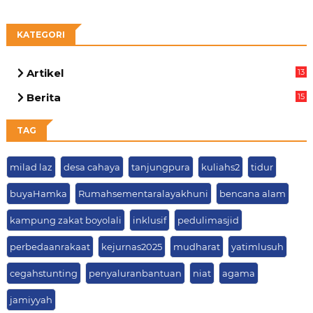
KATEGORI
Artikel
13
05
Berita
15
63
TAG
milad laz
desa cahaya
tanjungpura
kuliahs2
tidur
buyaHamka
Rumahsementaralayakhuni
bencana alam
kampung zakat boyolali
inklusif
pedulimasjid
perbedaanrakaat
kejurnas2025
mudharat
yatimlusuh
cegahstunting
penyaluranbantuan
niat
agama
jamiyyah