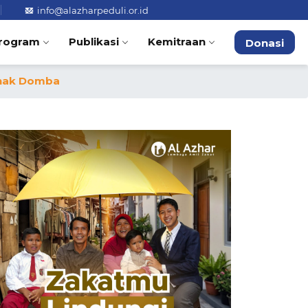
info@alazharpeduli.or.id
rogram
Publikasi
Kemitraan
Donasi
ernak Domba