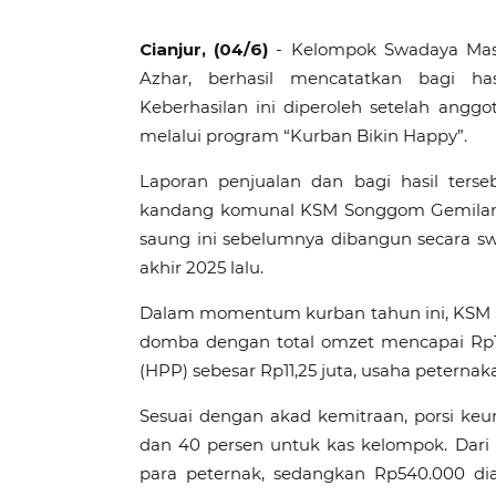
Cianjur, (04/6)
- Kelompok Swadaya Mas
Azhar, berhasil mencatatkan bagi h
Keberhasilan ini diperoleh setelah an
melalui program “Kurban Bikin Happy”.
Laporan penjualan dan bagi hasil ters
kandang komunal KSM Songgom Gemilang, 
saung ini sebelumnya dibangun secara 
akhir 2025 lalu.
Dalam momentum kurban tahun ini, KSM 
domba dengan total omzet mencapai Rp12
(HPP) sebesar Rp11,25 juta, usaha peternak
Sesuai dengan akad kemitraan, porsi ke
dan 40 persen untuk kas kelompok. Dari 
para peternak, sedangkan Rp540.000 dial