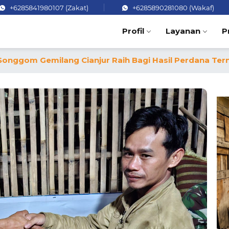
+6285841980107 (Zakat)
+6285890281080 (Wakaf)
Profil
Layanan
P
M Songgom Gemilang Cianjur Raih Bagi Hasil Perdana T