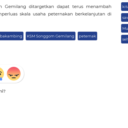
om Gemilang ditargetkan dapat terus menambah
ki
perluas skala usaha peternakan berkelanjutan di
sa
Mu
bakambing
KSM Songgom Gemilang
peternak
sel
ni?