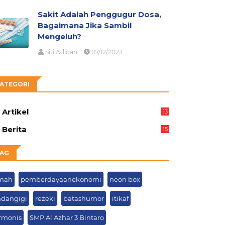
Sakit Adalah Penggugur Dosa,
Bagaimana Jika Sambil
Mengeluh?
Siti Adidah
07/12/2023
ATEGORI
Artikel
13
03
Berita
15
63
AG
mah
pemberdayaanekonomi
neon box
hdangigi
rezeki
batashumor
itikaf
rmonis
SMP Al Azhar 3 Bintaro