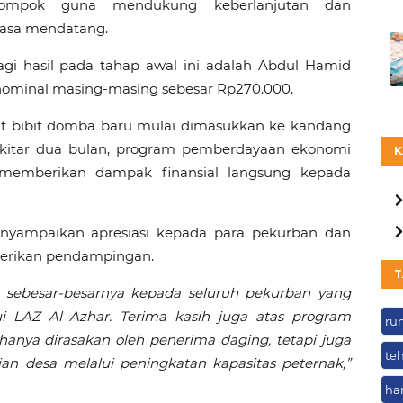
elompok guna mendukung keberlanjutan dan
asa mendatang.
gi hasil pada tahap awal ini adalah Abdul Hamid
nominal masing-masing sebesar Rp270.000.
gat bibit domba baru mulai dimasukkan ke kandang
sekitar dua bulan, program pemberdayaan ekonomi
K
memberikan dampak finansial langsung kepada
yampaikan apresiasi kepada para pekurban dan
erikan pendampingan.
T
sebesar-besarnya kepada seluruh pekurban yang
 LAZ Al Azhar. Terima kasih juga atas program
ru
hanya dirasakan oleh penerima daging, tetapi juga
te
desa melalui peningkatan kapasitas peternak,”
ha