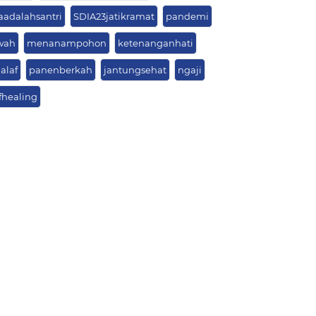
taadalahsantri
SDIA23jatikramat
pandemi
wah
menanampohon
ketenanganhati
alaf
panenberkah
jantungsehat
ngaji
fhealing