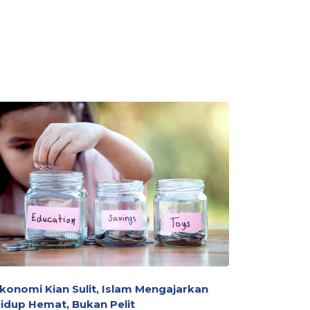
LAZ Al Az
konomi Kian Sulit, Islam Mengajarkan
Bersih b
idup Hemat, Bukan Pelit