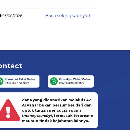
Kekeringa
Baca selengkapnya
05/08/2026
05/08/202
ontact
dana yang didonasikan melalui LAZ
Al Azhar bukan bersumber dari dan
untuk tujuan pencucian uang
(
money laundry
), termasuk terorisme
maupun tindak kejahatan lainnya.