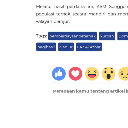
Melalui hasil perdana ini, KSM Songg
populasi ternak secara mandiri dan mem
wilayah Cianjur.
Tags:
pemberdayaanpeternak
kurban
Dom
bagihasil
cianjur
LAZ Al Azhar
Perasaan kamu tentang artikel i