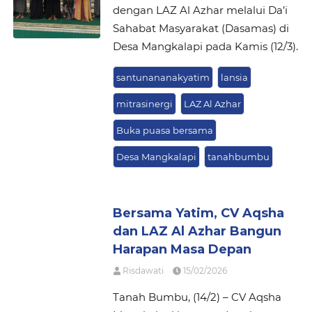
dengan LAZ Al Azhar melalui Da’i
Sahabat Masyarakat (Dasamas) di
Desa Mangkalapi pada Kamis (12/3).
santunananakyatim
lansia
mitrasinergi
LAZ Al Azhar
Buka puasa bersama
Desa Mangkalapi
tanahbumbu
Bersama Yatim, CV Aqsha
dan LAZ Al Azhar Bangun
Harapan Masa Depan
Risdawati
15/02/2026
Tanah Bumbu, (14/2) – CV Aqsha