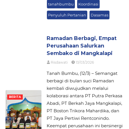
tanahbumbu
Koordinasi
Penyuluh Pertanian
Dasamas
Ramadan Berbagi, Empat
Perusahaan Salurkan
Sembako di Mangkalapi
Risdawati
13/03/2026
Tanah Bumbu, (12/3) – Semangat
berbagi di bulan suci Ramadan
kembali diwujudkan melalui
kolaborasi antara PT Putra Perkasa
BERITA
Abadi, PT Berkah Jaya Mangkalapi,
PT Boston Trikora Mahardika, dan
PT Jaya Pertiwi Rentconindo.
Keempat perusahaan ini bersinergi