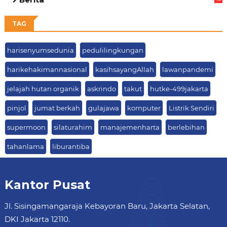
63
TAG
harisenyumsedunia
pedulilingkungan
harikehakimannasional
kasihsayangAllah
lawanpandemi
jelajah hutan organik
askrindo
takut
hutke-499jakarta
pinjol
jumat berkah
gulajawa
komputer
Listrik Sendiri
supermoon
silaturahim
manajemenharta
berlebihan
tahanlama
liburantiba
Kantor Pusat
Jl. Sisingamangaraja Kebayoran Baru, Jakarta Selatan,
DKI Jakarta 12110.