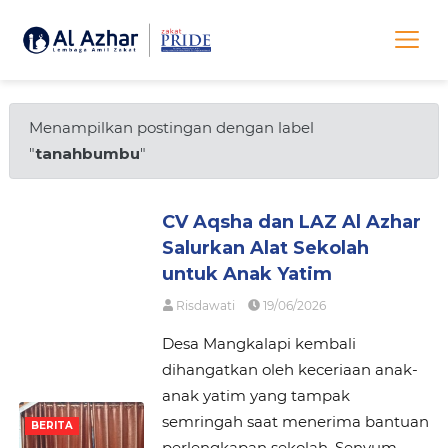
Menampilkan postingan dengan label
"
tanahbumbu
"
CV Aqsha dan LAZ Al Azhar
Salurkan Alat Sekolah
untuk Anak Yatim
Risdawati
19/06/2026
Desa Mangkalapi kembali
dihangatkan oleh keceriaan anak-
anak yatim yang tampak
semringah saat menerima bantuan
BERITA
perlengkapan sekolah. Senyum