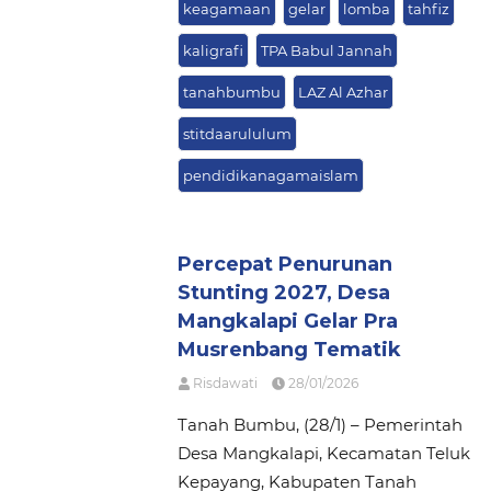
keagamaan
gelar
lomba
tahfiz
kaligrafi
TPA Babul Jannah
tanahbumbu
LAZ Al Azhar
stitdaarululum
pendidikanagamaislam
Percepat Penurunan
Stunting 2027, Desa
Mangkalapi Gelar Pra
Musrenbang Tematik
Risdawati
28/01/2026
Tanah Bumbu, (28/1) – Pemerintah
Desa Mangkalapi, Kecamatan Teluk
Kepayang, Kabupaten Tanah