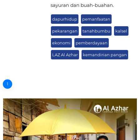
sayuran dan buah-buahan.
dapurhidup
pemanfaatan
pekarangan
tanahbumbu
kalsel
ekonomi
pemberdayaan
LAZ Al Azhar
kemandirian pangan
1