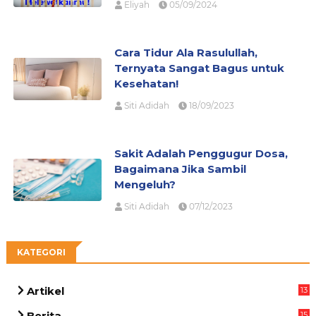
Eliyah
05/09/2024
Cara Tidur Ala Rasulullah,
Ternyata Sangat Bagus untuk
Kesehatan!
Siti Adidah
18/09/2023
Sakit Adalah Penggugur Dosa,
Bagaimana Jika Sambil
Mengeluh?
Siti Adidah
07/12/2023
KATEGORI
Artikel
13
02
Berita
15