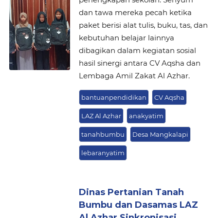
dan tawa mereka pecah ketika
paket berisi alat tulis, buku, tas, dan
kebutuhan belajar lainnya
dibagikan dalam kegiatan sosial
hasil sinergi antara CV Aqsha dan
Lembaga Amil Zakat Al Azhar.
bantuanpendidikan
CV Aqsha
LAZ Al Azhar
anakyatim
tanahbumbu
Desa Mangkalapi
lebaranyatim
Dinas Pertanian Tanah
Bumbu dan Dasamas LAZ
Al Azhar Sinkronisasi