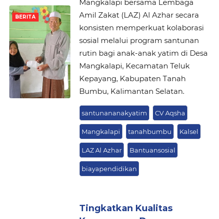
Mangkalapi bersama Lembaga
Amil Zakat (LAZ) Al Azhar secara
BERITA
konsisten memperkuat kolaborasi
sosial melalui program santunan
rutin bagi anak-anak yatim di Desa
Mangkalapi, Kecamatan Teluk
Kepayang, Kabupaten Tanah
Bumbu, Kalimantan Selatan.
santunananakyatim
CV Aqsha
Mangkalapi
tanahbumbu
Kalsel
LAZ Al Azhar
Bantuansosial
biayapendidikan
Tingkatkan Kualitas