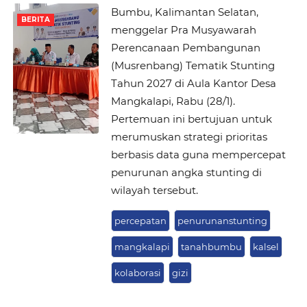
Bumbu, Kalimantan Selatan,
BERITA
menggelar Pra Musyawarah
Perencanaan Pembangunan
(Musrenbang) Tematik Stunting
Tahun 2027 di Aula Kantor Desa
Mangkalapi, Rabu (28/1).
Pertemuan ini bertujuan untuk
merumuskan strategi prioritas
berbasis data guna mempercepat
penurunan angka stunting di
wilayah tersebut.
percepatan
penurunanstunting
mangkalapi
tanahbumbu
kalsel
kolaborasi
gizi