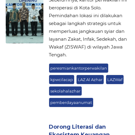
beroperasi di Kota Solo.
Pemindahan lokasi ini dilakukan
sebagai langkah strategis untuk
memperluas jangkauan syiar dan
layanan Zakat, Infak, Sedekah, dan
Wakaf (ZISWAF) di wilayah Jawa
Tengah.
peresmiankantorperwakilan
kpwcilacap
LAZ Al Azhar
LAZWaf
sekolahalazhar
pemberdayaanumat
Dorong Literasi dan
Ekosistem Keuangan