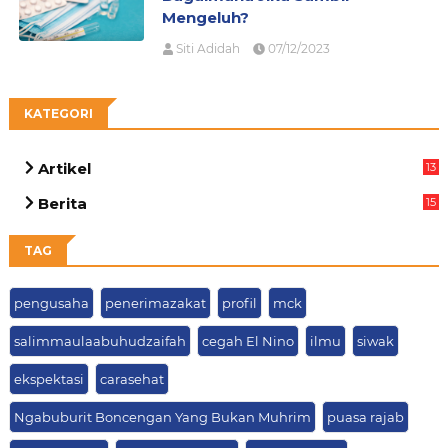
Mengeluh?
Siti Adidah
07/12/2023
KATEGORI
Artikel
13
05
Berita
15
63
TAG
pengusaha
penerimazakat
profil
mck
salimmaulaabuhudzaifah
cegah El Nino
ilmu
siwak
ekspektasi
carasehat
Ngabuburit Boncengan Yang Bukan Muhrim
puasa rajab