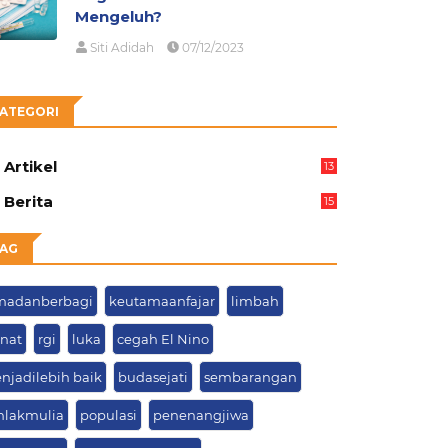
Mengeluh?
Siti Adidah
07/12/2023
ATEGORI
Artikel
13
05
Berita
15
63
AG
madanberbagi
keutamaanfajar
limbah
knat
rgi
luka
cegah El Nino
njadilebih baik
budasejati
sembarangan
hlakmulia
populasi
penenangjiwa