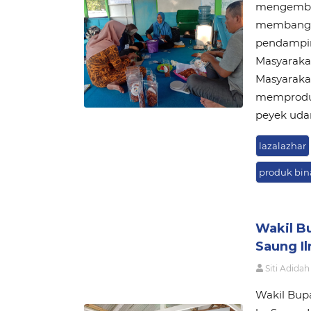
mengemban
membangk
pendampin
Masyaraka
Masyaraka
memproduk
peyek udan
lazalazhar
produk bi
Wakil B
Saung I
Siti Adidah
Wakil Bup