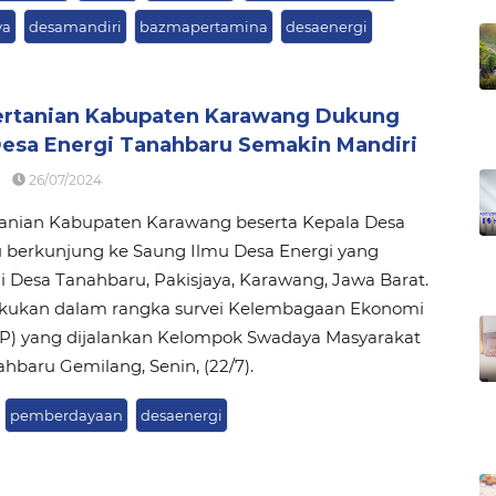
ya
desamandiri
bazmapertamina
desaenergi
ertanian Kabupaten Karawang Dukung
Desa Energi Tanahbaru Semakin Mandiri
26/07/2024
tanian Kabupaten Karawang beserta Kepala Desa
 berkunjung ke Saung Ilmu Desa Energi yang
di Desa Tanahbaru, Pakisjaya, Karawang, Jawa Barat.
ilakukan dalam rangka survei Kelembagaan Ekonomi
EP) yang dijalankan Kelompok Swadaya Masyarakat
hbaru Gemilang, Senin, (22/7).
pemberdayaan
desaenergi