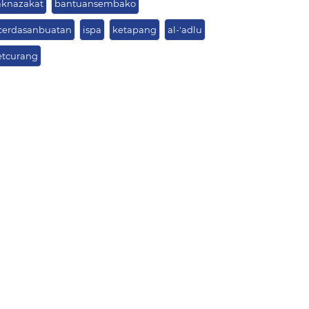
knazakat
bantuansembako
cerdasanbuatan
ispa
ketapang
al-'adlu
setcurang