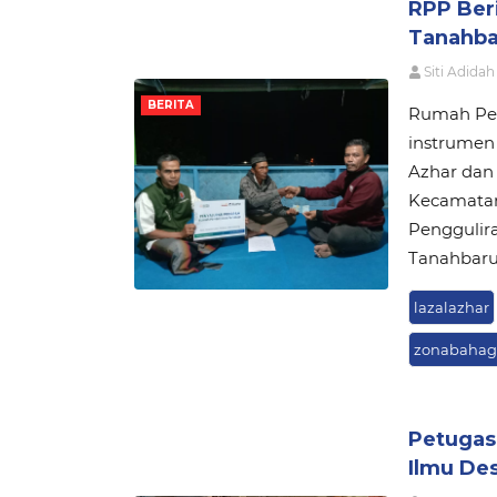
RPP Ber
Tanahba
Siti Adidah
BERITA
Rumah Pem
instrumen
Azhar dan
Kecamatan
Penggulir
Tanahbaru 
lazalazhar
zonabahag
Petugas
Ilmu De