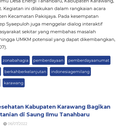
Ilmu Desa Energi Tanahbaru, Kabupaten Karawang,
. Kegiatan ini dilakukan dalam rangkaian acara
ten Kecamatan Pakisjaya. Pada kesempatan
ep Syaepuloh juga menggelar dialog interaktif
syarakat sekitar yang membahas masalah
 hingga UMKM potensial yang dapat dikembangkan,
07).
zonabahagia
pemberdayaan
pemberdayaanumat
berkahberkelanjutan
indonesiagemilang
karawang
esehatan Kabupaten Karawang Bagikan
tanian di Saung Ilmu Tanahbaru
06/07/2022