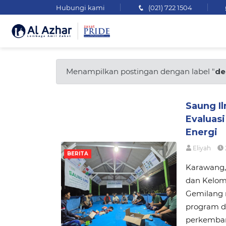
Hubungi kami
(021) 722 1504
Menampilkan postingan dengan label "
de
Saung I
Evaluasi
Energi
Eliyah
BERITA
Karawang, 
dan Kelom
Gemilang 
program d
perkembang