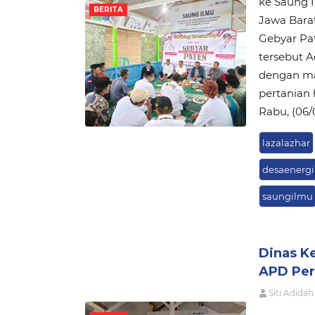
ke Saung 
BERITA
Jawa Barat
Gebyar Pa
tersebut A
dengan ma
pertanian
Rabu, (06/
lazalazhar
desaenergi
saungilmu
Dinas K
APD Per
Siti Adidah