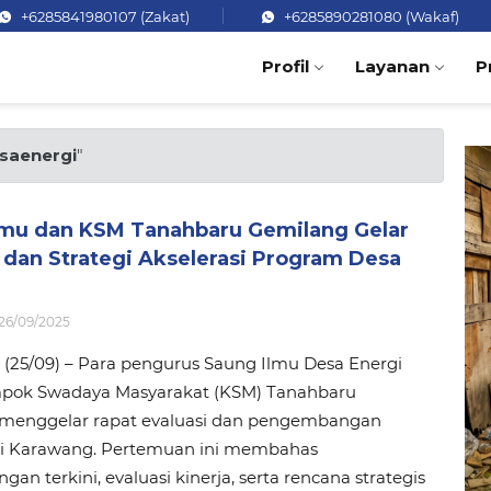
+6285841980107 (Zakat)
+6285890281080 (Wakaf)
Profil
Layanan
P
saenergi
"
lmu dan KSM Tanahbaru Gemilang Gelar
 dan Strategi Akselerasi Program Desa
26/09/2025
(25/09) – Para pengurus Saung Ilmu Desa Energi
pok Swadaya Masyarakat (KSM) Tanahbaru
menggelar rapat evaluasi dan pengembangan
i Karawang. Pertemuan ini membahas
an terkini, evaluasi kinerja, serta rencana strategis