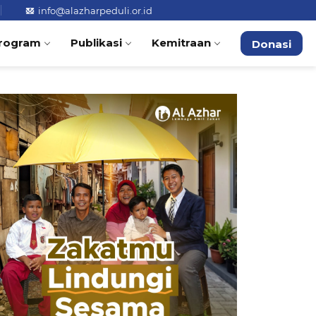
info@alazharpeduli.or.id
rogram
Publikasi
Kemitraan
Donasi