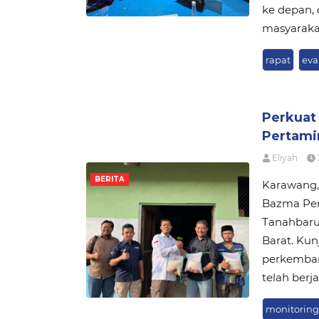
ke depan,
masyarakat
rapat
eva
Perkuat
Pertami
Eliyah
BERITA
Karawang, 
Bazma Per
Tanahbaru
Barat. Ku
perkemba
telah berj
monitorin