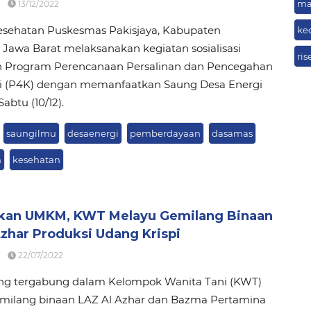
ma
13/12/2022
esehatan Puskesmas Pakisjaya, Kabupaten
ke
Jawa Barat melaksanakan kegiatan sosialisasi
ri
 Program Perencanaan Persalinan dan Pencegahan
i (P4K) dengan memanfaatkan Saung Desa Energi
Sabtu (10/12).
saungilmu
desaenergi
pemberdayaan
dasamas
n
kesehatan
kan UMKM, KWT Melayu Gemilang Binaan
zhar Produksi Udang Krispi
22/07/2022
ang tergabung dalam Kelompok Wanita Tani (KWT)
milang binaan LAZ Al Azhar dan Bazma Pertamina