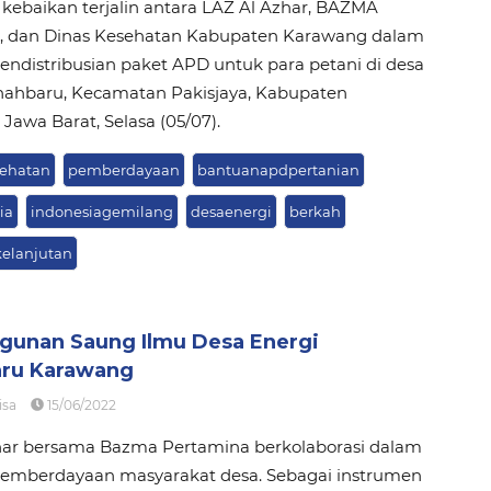
 kebaikan terjalin antara LAZ Al Azhar, BAZMA
, dan Dinas Kesehatan Kabupaten Karawang dalam
endistribusian paket APD untuk para petani di desa
nahbaru, Kecamatan Pakisjaya, Kabupaten
Jawa Barat, Selasa (05/07).
ehatan
pemberdayaan
bantuanapdpertanian
ia
indonesiagemilang
desaenergi
berkah
elanjutan
unan Saung Ilmu Desa Energi
ru Karawang
isa
15/06/2022
har bersama Bazma Pertamina berkolaborasi dalam
emberdayaan masyarakat desa. Sebagai instrumen