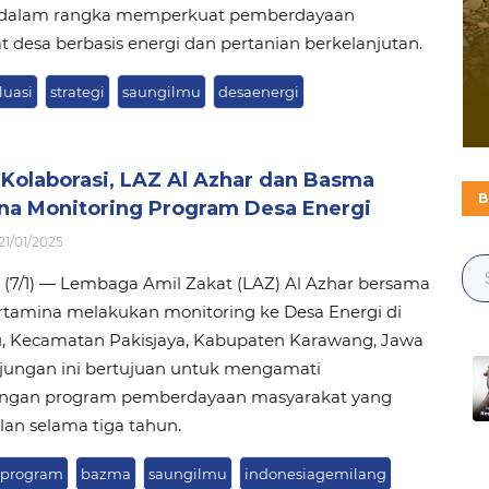
 dalam rangka memperkuat pemberdayaan
 desa berbasis energi dan pertanian berkelanjutan.
luasi
strategi
saungilmu
desaenergi
 Kolaborasi, LAZ Al Azhar dan Basma
B
na Monitoring Program Desa Energi
21/01/2025
(7/1) — Lembaga Amil Zakat (LAZ) Al Azhar bersama
tamina melakukan monitoring ke Desa Energi di
, Kecamatan Pakisjaya, Kabupaten Karawang, Jawa
njungan ini bertujuan untuk mengamati
ngan program pemberdayaan masyarakat yang
alan selama tiga tahun.
gprogram
bazma
saungilmu
indonesiagemilang