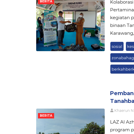
Kolaborasi
BERITA
Pertamina
kegiatan p
binaan Ta
Karawang, 
sosial
kes
zonabahag
berkahberk
Pembang
Tanahba
Khaerun N
BERITA
LAZ Al Az
program p