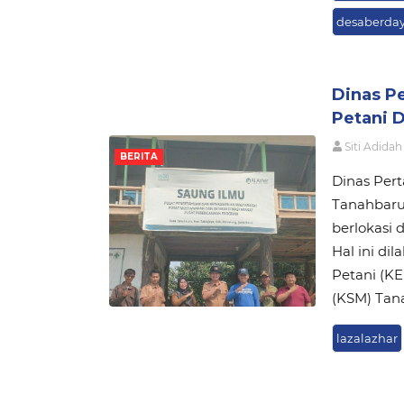
desaberda
Dinas P
Petani 
Siti Adidah
BERITA
Dinas Per
Tanahbaru
berlokasi 
Hal ini d
Petani (K
(KSM) Tana
lazalazhar