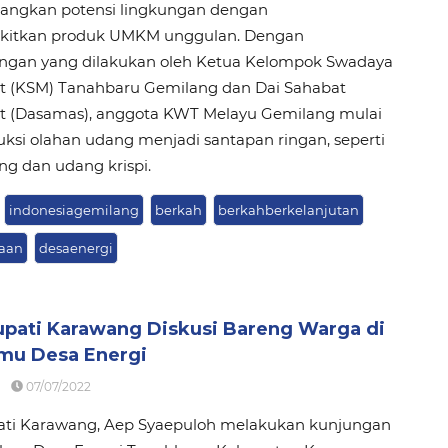
gkan potensi lingkungan dengan
itkan produk UMKM unggulan. Dengan
gan yang dilakukan oleh Ketua Kelompok Swadaya
t (KSM) Tanahbaru Gemilang dan Dai Sahabat
t (Dasamas), anggota KWT Melayu Gemilang mulai
si olahan udang menjadi santapan ringan, seperti
g dan udang krispi.
indonesiagemilang
berkah
berkahberkelanjutan
naan
desaenergi
upati Karawang Diskusi Bareng Warga di
lmu Desa Energi
07/07/2022
ati Karawang, Aep Syaepuloh melakukan kunjungan