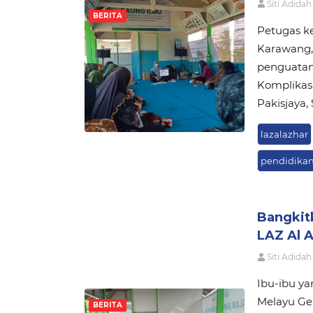
Siti Adidah
BERITA
Petugas k
Karawang, 
penguatan
Komplikas
Pakisjaya, 
lazalazhar
pendidika
Bangkit
LAZ Al A
Siti Adidah
Ibu-ibu y
Melayu Ge
BERITA