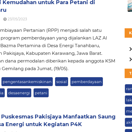
i Kemudahan untuk Para Petani di
ru
23/05/2023
biayaan Pertanian (RPP) menjadi salah satu
K
 program pemberdayaan yang dijalankan LAZ Al
 Bazma Pertamina di Desa Energi Tanahbaru,
 Pakisjaya, Kabupaten Karawang, Jawa Barat.
an dana permodalan diberikan kepada anggota KSM
Gemilang pada Jumat, (19/05).
T
pengentasankemiskinan
sosial
pemberdayaan
ra
ia
desaenergi
petani
la
me
 Puskesmas Pakisjaya Manfaatkan Saung
ak
sa Energi untuk Kegiatan P4K