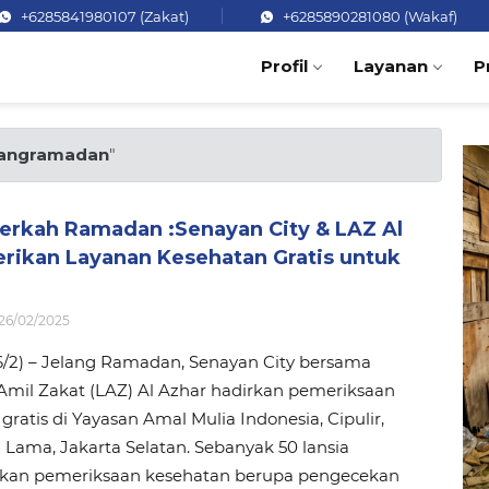
+6285841980107 (Zakat)
+6285890281080 (Wakaf)
Profil
Layanan
P
langramadan
"
erkah Ramadan :Senayan City & LAZ Al
erikan Layanan Kesehatan Gratis untuk
26/02/2025
6/2) – Jelang Ramadan, Senayan City bersama
mil Zakat (LAZ) Al Azhar hadirkan pemeriksaan
gratis di Yayasan Amal Mulia Indonesia, Cipulir,
Lama, Jakarta Selatan. Sebanyak 50 lansia
an pemeriksaan kesehatan berupa pengecekan