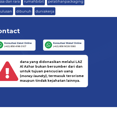
ssa dan rara
rumahbibit
pelatihanpackaging
tulusan
dibunuh
duniakerja
ontact
dana yang didonasikan melalui LAZ
Al Azhar bukan bersumber dari dan
untuk tujuan pencucian uang
(
money laundry
), termasuk terorisme
maupun tindak kejahatan lainnya.