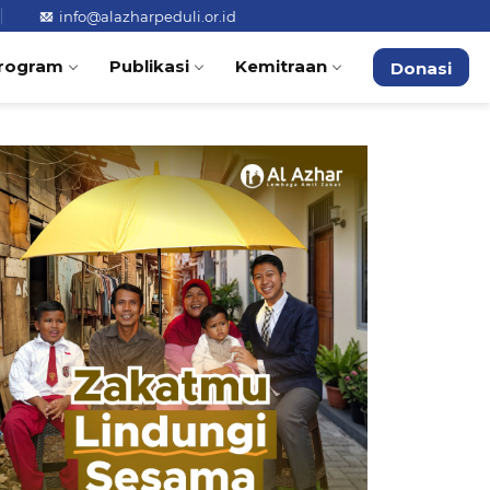
info@alazharpeduli.or.id
rogram
Publikasi
Kemitraan
Donasi