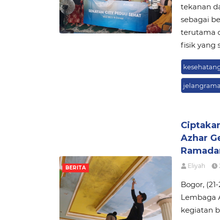
tekanan da
sebagai be
terutama 
fisik yang
kesehatang
jelangram
Ciptaka
Azhar Ge
Ramada
Eliyah
BERITA
Bogor, (2
Lembaga A
kegiatan b