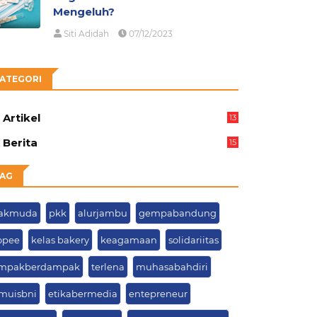
Mengeluh?
Siti Adidah
07/12/2023
ATEGORI
Artikel
13
05
Berita
15
63
AG
akmuda
pkk
alurjambu
gempabandung
opee
kelas bakery
keagamaan
solidariitas
mpakberdampak
terlena
muhasabahdiri
muisbni
etikabermedia
entepreneur