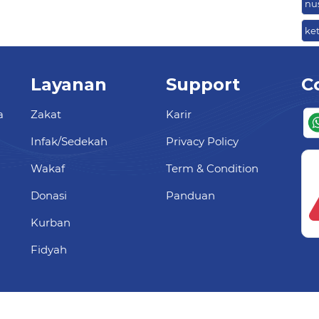
nu
ke
Layanan
Support
C
a
Zakat
Karir
Infak/Sedekah
Privacy Policy
Wakaf
Term & Condition
Donasi
Panduan
Kurban
Fidyah