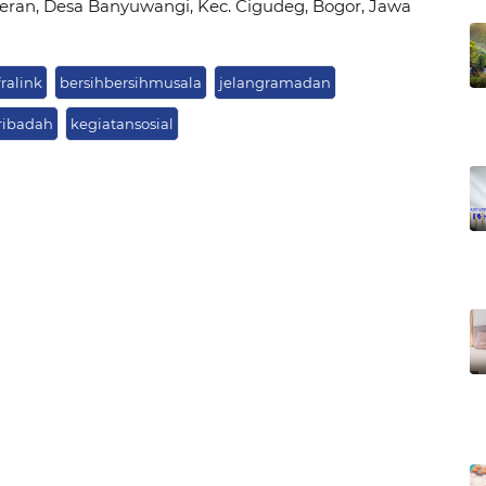
eran, Desa Banyuwangi, Kec. Cigudeg, Bogor, Jawa
ralink
bersihbersihmusala
jelangramadan
ibadah
kegiatansosial