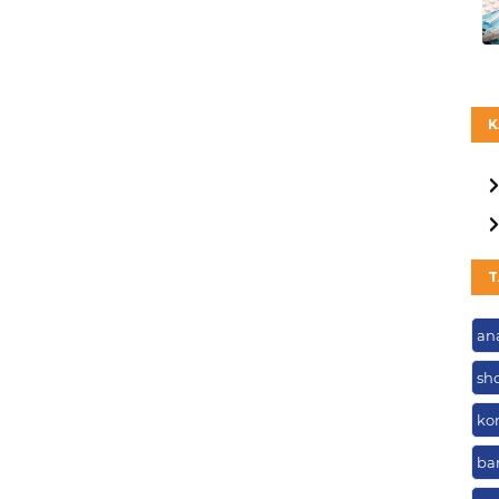
K
T
an
sh
ko
ba