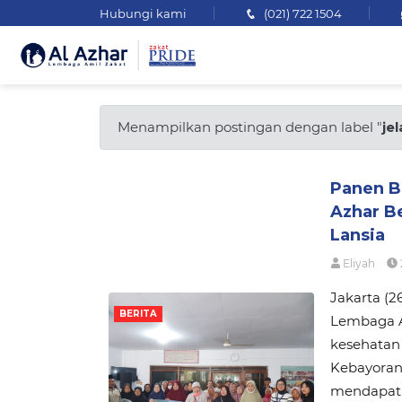
Hubungi kami
(021) 722 1504
Menampilkan postingan dengan label "
je
Panen B
Azhar B
Lansia
Eliyah
Jakarta (2
BERITA
Lembaga A
kesehatan 
Kebayoran 
mendapatk