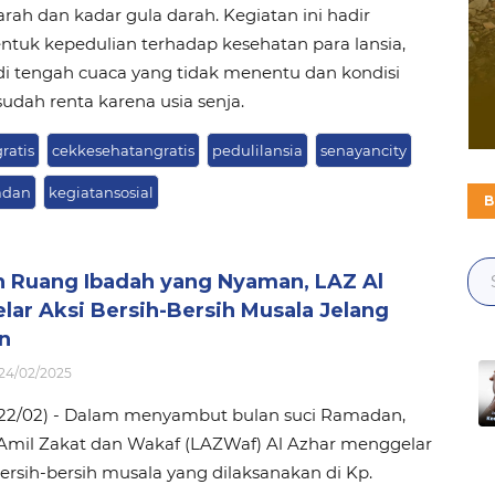
rah dan kadar gula darah. Kegiatan ini hadir
ntuk kepedulian terhadap kesehatan para lansia,
di tengah cuaca yang tidak menentu dan kondisi
 sudah renta karena usia senja.
ratis
cekkesehatangratis
pedulilansia
senayancity
adan
kegiatansosial
B
n Ruang Ibadah yang Nyaman, LAZ Al
lar Aksi Bersih-Bersih Musala Jelang
n
24/02/2025
1-22/02) - Dalam menyambut bulan suci Ramadan,
mil Zakat dan Wakaf (LAZWaf) Al Azhar menggelar
ersih-bersih musala yang dilaksanakan di Kp.