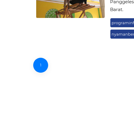
Panggeles
Barat.
programinf
nyamanber
1