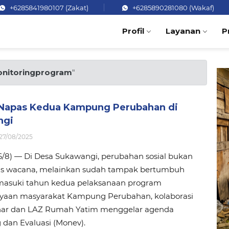
+6285841980107 (Zakat)
+6285890281080 (Wakaf)
Profil
Layanan
P
nitoringprogram
"
 Napas Kedua Kampung Perubahan di
ngi
27/08/2025
26/8) — Di Desa Sukawangi, perubahan sosial bukan
tas wacana, melainkan sudah tampak bertumbuh
masuki tahun kedua pelaksanaan program
aan masyarakat Kampung Perubahan, kolaborasi
har dan LAZ Rumah Yatim menggelar agenda
 dan Evaluasi (Monev).