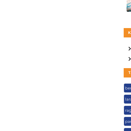
K
T
be
la
ra
pa