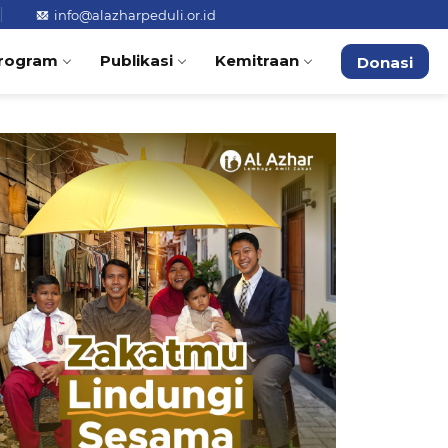
info@alazharpeduli.or.id
rogram
Publikasi
Kemitraan
Donasi