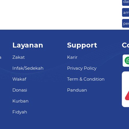
da
am
pe
Layanan
Support
C
a
Zakat
Karir
Infak/Sedekah
Privacy Policy
Wakaf
Term & Condition
Donasi
Panduan
Kurban
Fidyah