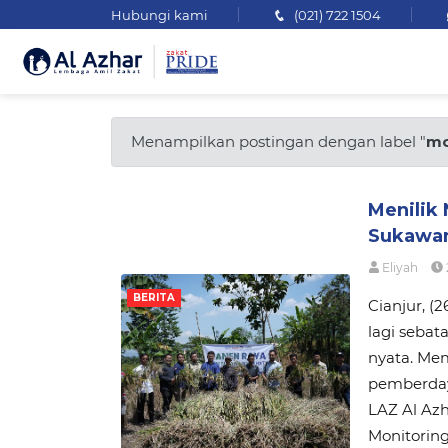
Hubungi kami
(021) 722 1504
Menampilkan postingan dengan label "
mo
Menilik
Sukawa
Eliyah
BERITA
Cianjur, (
lagi seba
nyata. Me
pemberday
LAZ Al Az
Monitoring