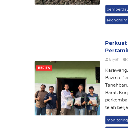
pemberda
ekonomima
Perkuat
Pertami
Eliyah
BERITA
Karawang, 
Bazma Per
Tanahbaru
Barat. Ku
perkemba
telah berj
monitorin