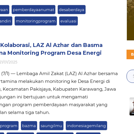
yaan
pemberdayaanumat
desaberdaya
ndiri
monitoringprogram
evaluasi
 Kolaborasi, LAZ Al Azhar dan Basma
na Monitoring Program Desa Energi
B
21/01/2025
(7/1) — Lembaga Amil Zakat (LAZ) Al Azhar bersama
tamina melakukan monitoring ke Desa Energi di
, Kecamatan Pakisjaya, Kabupaten Karawang, Jawa
njungan ini bertujuan untuk mengamati
ngan program pemberdayaan masyarakat yang
alan selama tiga tahun.
gprogram
bazma
saungilmu
indonesiagemilang