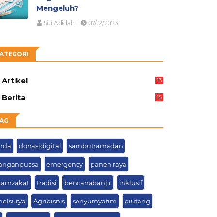
Mengeluh?
Siti Adidah
07/12/2023
ATEGORI
Artikel
13
05
Berita
15
63
AG
nda
donasidigital
sambutramadan
ranganpuasa
emergency
panen raya
gamzakat
tradisi
bencanabanjir
inklusif
nelsurya
Agribisnis
senyumyatim
piutang