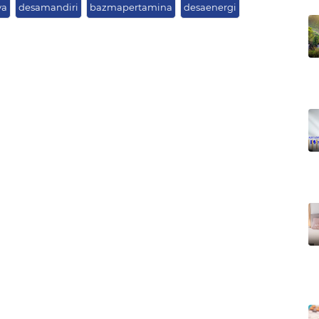
ya
desamandiri
bazmapertamina
desaenergi