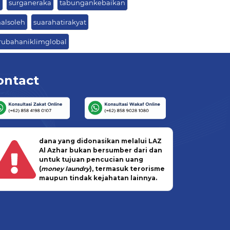
i
surganeraka
tabungankebaikan
alsoleh
suarahatirakyat
rubahaniklimglobal
ontact
dana yang didonasikan melalui LAZ
Al Azhar bukan bersumber dari dan
untuk tujuan pencucian uang
(
money laundry
), termasuk terorisme
maupun tindak kejahatan lainnya.