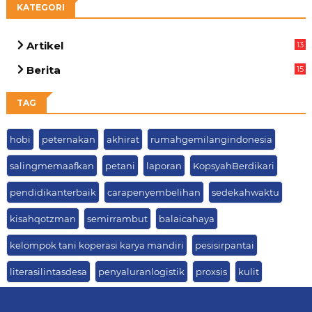
KATEGORI
Artikel
13
05
Berita
15
63
TAG
hobi
peternakan
akhirat
rumahgemilangindonesia
salingmemaafkan
petani
laporan
KopsyahBerdikari
pendidikanterbaik
carapenyembelihan
sedekahwaktu
kisahqotzman
semirrambut
balaicahaya
kelompok tani koperasi karya mandiri
pesisirpantai
literasilintasdesa
penyaluranlogistik
proxsis
kulit