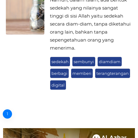
sedekah yang nilainya sangat
tinggi di sisi Allah yaitu sedekah
secara diam-diam, tanpa diketahui
orang lain, bahkan tanpa
sepengetahuan orang yang
menerima.
sedekah
sembunyi
diamdiam
berbagi
memberi
terangterangan
digital
1