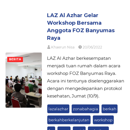
LAZ Al Azhar Gelar
Workshop Bersama
Anggota FOZ Banyumas
Raya
Khaerun Nisa
20/06/2022
LAZ Al Azhar berkesempatan
BERITA
menjadi tuan rumah dalam acara
workshop FOZ Banyumas Raya.
Acara ini tentunya diselenggarakan
dengan mengedepankan protokol
kesehatan, Jumat (10/9).
lazalazhar
zonabahagia
berkah
berkahberkelanjutan
workshop