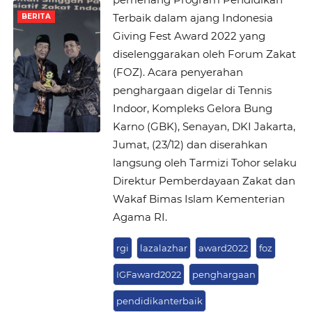
Terbaik dalam ajang Indonesia
BERITA
Giving Fest Award 2022 yang
diselenggarakan oleh Forum Zakat
(FOZ). Acara penyerahan
penghargaan digelar di Tennis
Indoor, Kompleks Gelora Bung
Karno (GBK), Senayan, DKI Jakarta,
Jumat, (23/12) dan diserahkan
langsung oleh Tarmizi Tohor selaku
Direktur Pemberdayaan Zakat dan
Wakaf Bimas Islam Kementerian
Agama RI.
rgi
lazalazhar
award2022
foz
IGFaward2022
penghargaan
pendidikanterbaik