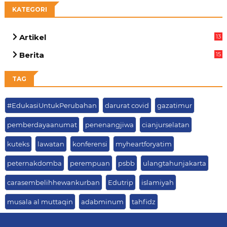
KATEGORI
Artikel
13
03
Berita
15
63
TAG
#EdukasiUntukPerubahan
darurat covid
gazatimur
pemberdayaanumat
penenangjiwa
cianjurselatan
kuteks
lawatan
konferensi
myheartforyatim
peternakdomba
perempuan
psbb
ulangtahunjakarta
carasembelihhewankurban
Edutrip
islamiyah
musala al muttaqin
adabminum
tahfidz