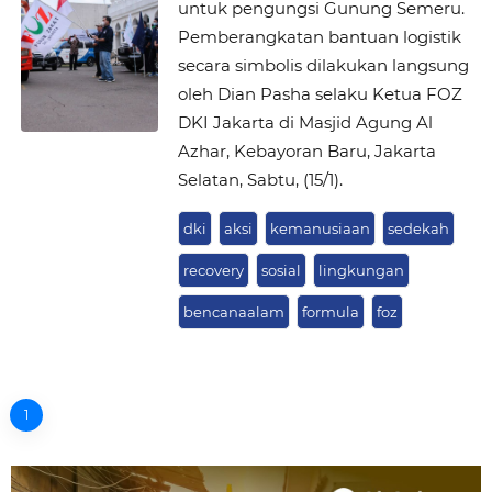
untuk pengungsi Gunung Semeru.
Pemberangkatan bantuan logistik
secara simbolis dilakukan langsung
oleh Dian Pasha selaku Ketua FOZ
DKI Jakarta di Masjid Agung Al
Azhar, Kebayoran Baru, Jakarta
Selatan, Sabtu, (15/1).
dki
aksi
kemanusiaan
sedekah
recovery
sosial
lingkungan
bencanaalam
formula
foz
1