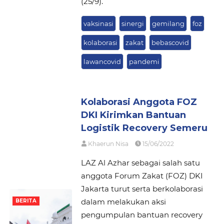
(25/9).
vaksinasi
sinergi
gemilang
foz
kolaborasi
zakat
bebascovid
lawancovid
pandemi
Kolaborasi Anggota FOZ
DKI Kirimkan Bantuan
Logistik Recovery Semeru
Khaerun Nisa
15/06/2022
LAZ Al Azhar sebagai salah satu
anggota Forum Zakat (FOZ) DKI
Jakarta turut serta berkolaborasi
dalam melakukan aksi
BERITA
pengumpulan bantuan recovery