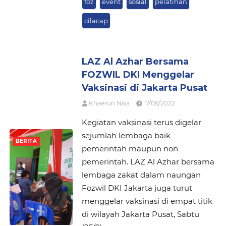
foz
event
sosial
pelatihan
cilacap
LAZ Al Azhar Bersama
FOZWIL DKI Menggelar
Vaksinasi di Jakarta Pusat
Khaerun Nisa
17/06/2022
Kegiatan vaksinasi terus digelar
sejumlah lembaga baik
BERITA
pemerintah maupun non
pemerintah. LAZ Al Azhar bersama
lembaga zakat dalam naungan
Fozwil DKI Jakarta juga turut
menggelar vaksinasi di empat titik
di wilayah Jakarta Pusat, Sabtu