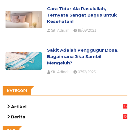
Cara Tidur Ala Rasulullah,
Ternyata Sangat Bagus untuk
Kesehatan!
Siti Adidah
18/09/2023
Sakit Adalah Penggugur Dosa,
Bagaimana Jika Sambil
Mengeluh?
Siti Adidah
07/12/2023
KATEGORI
Artikel
13
05
Berita
15
63