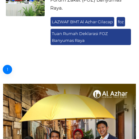
Raya.
LAZWAF BMT Al Azhar Cilacap
foz
Tuan Rumah Deklarasi FOZ
Banyumas Raya
1