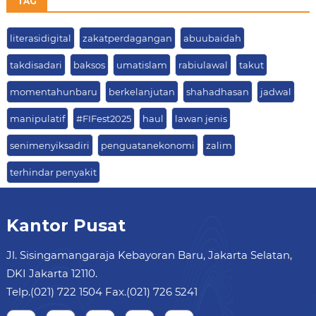
TAG
literasidigital
zakatperdagangan
abuubaidah
takdisadari
baksos
umatislam
rabiulawal
takut
momentahunbaru
berkelanjutan
shahadhasan
jadwal
manipulatif
#FIFest2025
haul
lawan jenis
senimenyiksadiri
penguatanekonomi
zalim
terhindar penyakit
Kantor Pusat
Jl. Sisingamangaraja Kebayoran Baru, Jakarta Selatan,
DKI Jakarta 12110.
Telp.(021) 722 1504 Fax.(021) 726 5241