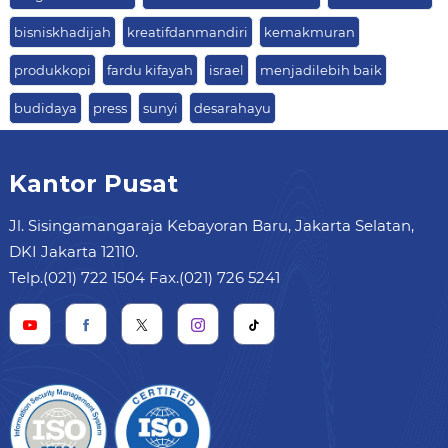
bisniskhadijah
kreatifdanmandiri
kemakmuran
produkkopi
fardu kifayah
israel
menjadilebih baik
budidaya
press
sunyi
desarahayu
Kantor Pusat
Jl. Sisingamangaraja Kebayoran Baru, Jakarta Selatan,
DKI Jakarta 12110.
Telp.(021) 722 1504 Fax.(021) 726 5241