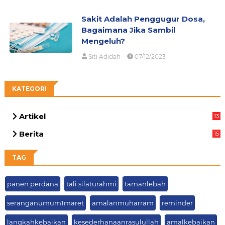
Sakit Adalah Penggugur Dosa,
Bagaimana Jika Sambil
Mengeluh?
Siti Adidah
07/12/2023
KATEGORI
Artikel
13
05
Berita
15
63
TAG
panen perdana
tali silaturahmi
tamanlebah
seranganumum1maret
amalanmuharram
reminder
langkahkebaikan
kesederhanaanrasulullah
amalkebaikan