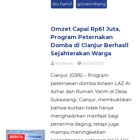
ibu hamil
giziseimbang
Omzet Capai Rp61 Juta,
Program Peternakan
Domba di Cianjur Berhasil
Sejahterakan Warga
Risdawati
04/06/2026
Cianjur, (03/6) – Program
peternakan domba binaan LAZ Al
Azhar dan Rumah Yatim di Desa
Sukawangi, Cianjur, membuktikan
bahwa kurban tidak hanya
menghadirkan manfaat bagi
penerima daging, tetapi juga
mampu meningkatkan
BERITA