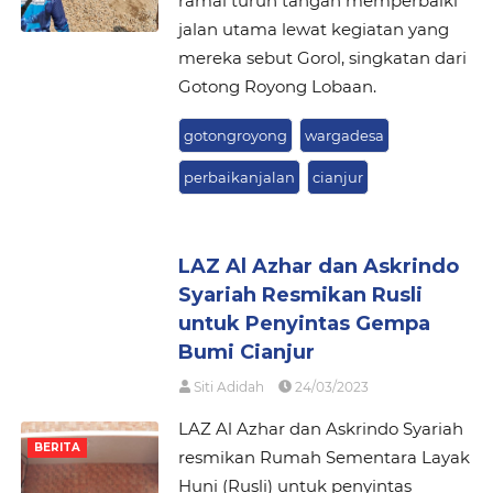
ramai turun tangan memperbaiki
jalan utama lewat kegiatan yang
mereka sebut Gorol, singkatan dari
Gotong Royong Lobaan.
gotongroyong
wargadesa
perbaikanjalan
cianjur
LAZ Al Azhar dan Askrindo
Syariah Resmikan Rusli
untuk Penyintas Gempa
Bumi Cianjur
Siti Adidah
24/03/2023
LAZ Al Azhar dan Askrindo Syariah
BERITA
resmikan Rumah Sementara Layak
Huni (Rusli) untuk penyintas