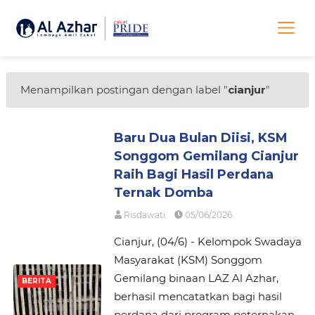
Menampilkan postingan dengan label "
cianjur
"
Baru Dua Bulan Diisi, KSM
Songgom Gemilang Cianjur
Raih Bagi Hasil Perdana
Ternak Domba
Risdawati
05/06/2026
Cianjur, (04/6) - Kelompok Swadaya
Masyarakat (KSM) Songgom
Gemilang binaan LAZ Al Azhar,
BERITA
berhasil mencatatkan bagi hasil
perdana dari program peternakan