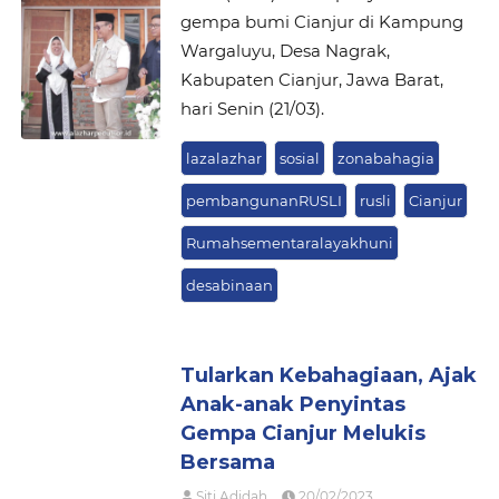
gempa bumi Cianjur di Kampung
Wargaluyu, Desa Nagrak,
Kabupaten Cianjur, Jawa Barat,
hari Senin (21/03).
lazalazhar
sosial
zonabahagia
pembangunanRUSLI
rusli
Cianjur
Rumahsementaralayakhuni
desabinaan
Tularkan Kebahagiaan, Ajak
Anak-anak Penyintas
Gempa Cianjur Melukis
Bersama
Siti Adidah
20/02/2023