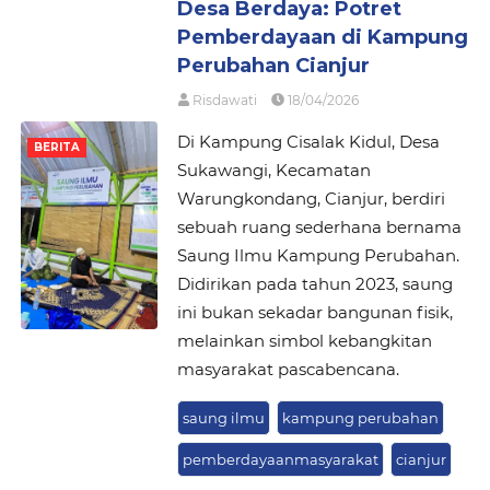
Desa Berdaya: Potret
Pemberdayaan di Kampung
Perubahan Cianjur
Risdawati
18/04/2026
Di Kampung Cisalak Kidul, Desa
BERITA
Sukawangi, Kecamatan
Warungkondang, Cianjur, berdiri
sebuah ruang sederhana bernama
Saung Ilmu Kampung Perubahan.
Didirikan pada tahun 2023, saung
ini bukan sekadar bangunan fisik,
melainkan simbol kebangkitan
masyarakat pascabencana.
saung ilmu
kampung perubahan
pemberdayaanmasyarakat
cianjur