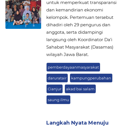
untuk memperkuat transparansi
dan kemandirian ekonomi
kelompok. Pertemuan tersebut
dihadiri oleh 29 pengurus dan
anggota, serta didampingi
langsung oleh Koordinator Da’i
Sahabat Masyarakat (Dasamas)
wilayah Jawa Barat.
pemberdayaanmasyarakat
daruratair
kampungperubahan
Cianjur
akad bai salam
saung ilmu
Langkah Nyata Menuju