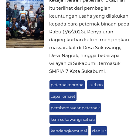
kesejahteraan peternak lokal. Hal
itu terlihat dari pembagian
keuntungan usaha yang dilakukan
kepada para peternak binaan pada
Rabu (3/6/2026). Penyaluran
daging kurban kali ini menjangkau
masyarakat di Desa Sukawangi,
Desa Nagrak, hingga beberapa
wilayah di Sukabumi, termasuk
SMPIA 7 Kota Sukabumi.
peternakdomba
kurban
capai omzet
pemberdayaanpeternak
ksm sukawangi sehati
kandangkomunal
cianjur