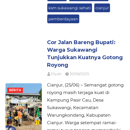
ksm sukawangi sehati
cianjur
pemberdayaan
Cor Jalan Bareng Bupati:
Warga Sukawangi
Tunjukkan Kuatnya Gotong
Royong
Eliyah
30/06/2025
Cianjur, (25/06) – Semangat gotong
BERITA
royong masih terjaga kuat di
Kampung Pasir Cau, Desa
Sukawangi, Kecamatan
Warungkondang, Kabupaten
Cianjur. Warga setempat ramai-