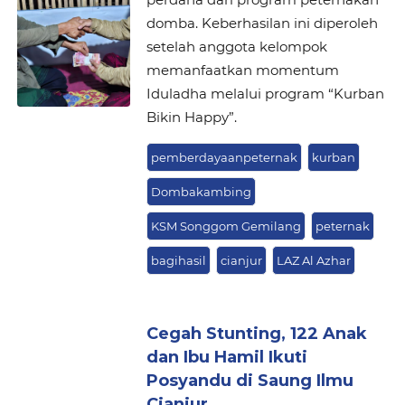
domba. Keberhasilan ini diperoleh
setelah anggota kelompok
memanfaatkan momentum
Iduladha melalui program “Kurban
Bikin Happy”.
pemberdayaanpeternak
kurban
Dombakambing
KSM Songgom Gemilang
peternak
bagihasil
cianjur
LAZ Al Azhar
Cegah Stunting, 122 Anak
dan Ibu Hamil Ikuti
Posyandu di Saung Ilmu
Cianjur