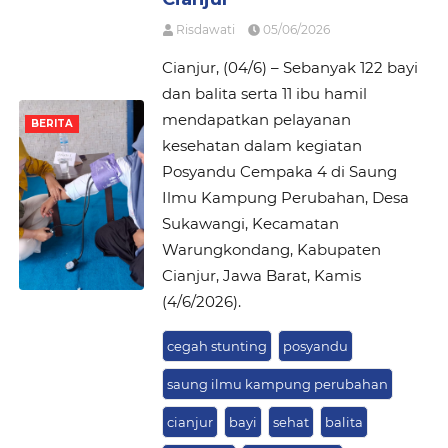
Risdawati
05/06/2026
Cianjur, (04/6) – Sebanyak 122 bayi
dan balita serta 11 ibu hamil
mendapatkan pelayanan
BERITA
kesehatan dalam kegiatan
Posyandu Cempaka 4 di Saung
Ilmu Kampung Perubahan, Desa
Sukawangi, Kecamatan
Warungkondang, Kabupaten
Cianjur, Jawa Barat, Kamis
(4/6/2026).
cegah stunting
posyandu
saung ilmu kampung perubahan
cianjur
bayi
sehat
balita