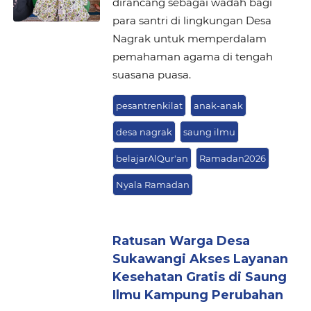
dirancang sebagai wadah bagi
para santri di lingkungan Desa
Nagrak untuk memperdalam
pemahaman agama di tengah
suasana puasa.
pesantrenkilat
anak-anak
desa nagrak
saung ilmu
belajarAlQur'an
Ramadan2026
Nyala Ramadan
Ratusan Warga Desa
Sukawangi Akses Layanan
Kesehatan Gratis di Saung
Ilmu Kampung Perubahan