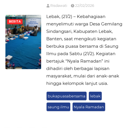
Risdawati
22/02/2026
Lebak, (21/2) – Kebahagiaan
BERITA
menyelimuti warga Desa Gemilang
Sindangsari, Kabupaten Lebak,
Banten, saat mengikuti kegiatan
berbuka puasa bersama di Saung
Ilmu pada Sabtu (21/2). Kegiatan
bertajuk “Nyala Ramadan” ini
dihadiri oleh berbagai lapisan
masyarakat, mulai dari anak-anak
hingga kelompok lanjut usia.
bukapuasabersama
lebak
saung ilmu
Nyala Ramadan