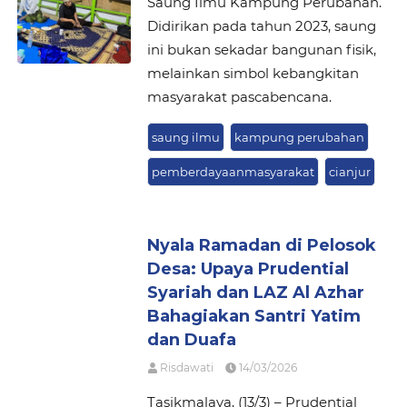
Saung Ilmu Kampung Perubahan.
Didirikan pada tahun 2023, saung
ini bukan sekadar bangunan fisik,
melainkan simbol kebangkitan
masyarakat pascabencana.
saung ilmu
kampung perubahan
pemberdayaanmasyarakat
cianjur
Nyala Ramadan di Pelosok
Desa: Upaya Prudential
Syariah dan LAZ Al Azhar
Bahagiakan Santri Yatim
dan Duafa
Risdawati
14/03/2026
Tasikmalaya, (13/3) – Prudential