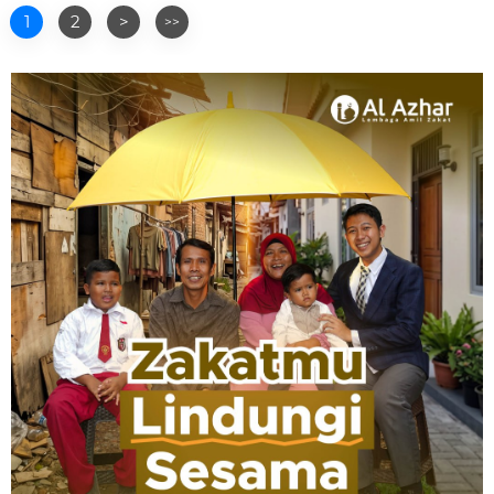
1
2
>
>>