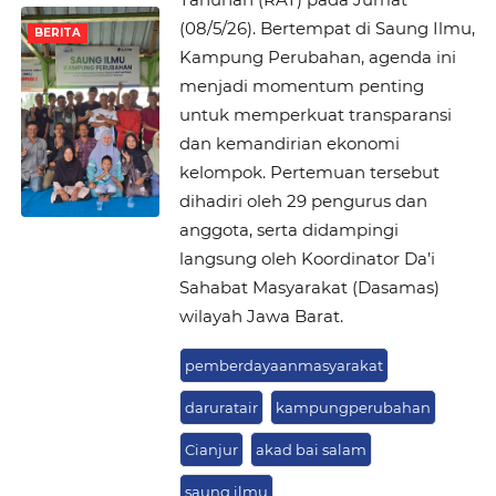
(08/5/26). Bertempat di Saung Ilmu,
BERITA
Kampung Perubahan, agenda ini
menjadi momentum penting
untuk memperkuat transparansi
dan kemandirian ekonomi
kelompok. Pertemuan tersebut
dihadiri oleh 29 pengurus dan
anggota, serta didampingi
langsung oleh Koordinator Da’i
Sahabat Masyarakat (Dasamas)
wilayah Jawa Barat.
pemberdayaanmasyarakat
daruratair
kampungperubahan
Cianjur
akad bai salam
saung ilmu