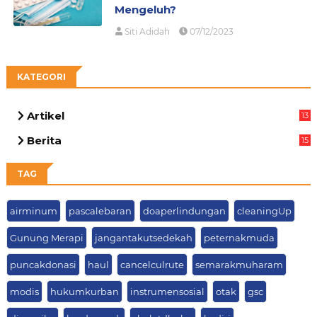
Mengeluh?
Siti Adidah
07/12/2023
KATEGORI
Artikel
13
05
Berita
15
63
TAG
airminum
pascalebaran
doaperlindungan
cleaningUp
Gunung Merapi
jangantakutsedekah
peternakmuda
puncakdonasi
haul
cancelculrute
semarakmuharam
modis
hukumkurban
instrumensosial
otak
gsc