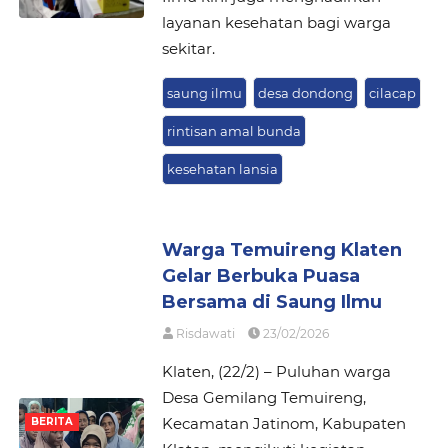
layanan kesehatan bagi warga
sekitar.
saung ilmu
desa dondong
cilacap
rintisan amal bunda
kesehatan lansia
Warga Temuireng Klaten
Gelar Berbuka Puasa
Bersama di Saung Ilmu
Risdawati
23/02/2026
Klaten, (22/2) – Puluhan warga
Desa Gemilang Temuireng,
Kecamatan Jatinom, Kabupaten
BERITA