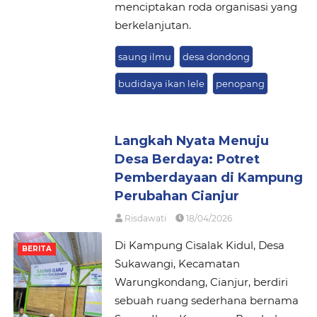
menciptakan roda organisasi yang
berkelanjutan.
saung ilmu
desa dondong
budidaya ikan lele
penopang
Langkah Nyata Menuju
Desa Berdaya: Potret
Pemberdayaan di Kampung
Perubahan Cianjur
Risdawati
18/04/2026
Di Kampung Cisalak Kidul, Desa
BERITA
Sukawangi, Kecamatan
Warungkondang, Cianjur, berdiri
sebuah ruang sederhana bernama