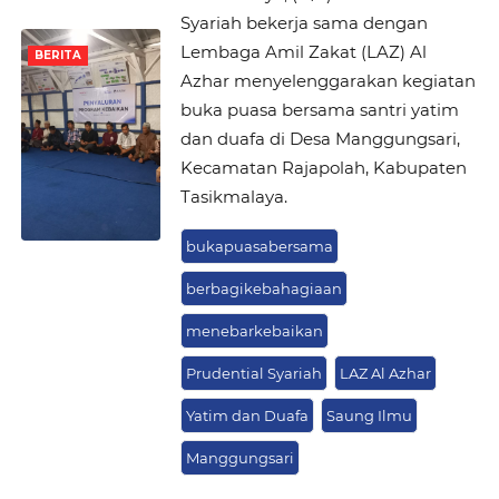
Syariah bekerja sama dengan
Lembaga Amil Zakat (LAZ) Al
BERITA
Azhar menyelenggarakan kegiatan
buka puasa bersama santri yatim
dan duafa di Desa Manggungsari,
Kecamatan Rajapolah, Kabupaten
Tasikmalaya.
bukapuasabersama
berbagikebahagiaan
menebarkebaikan
Prudential Syariah
LAZ Al Azhar
Yatim dan Duafa
Saung Ilmu
Manggungsari