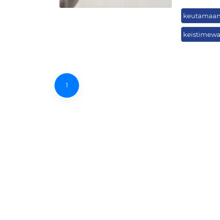
keutamaan
keistimew
1