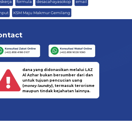
skerja
formula
desacahayasokop
email
mput
KSM Maju Makmur Gemilang
ontact
dana yang didonasikan melalui LAZ
Al Azhar bukan bersumber dari dan
untuk tujuan pencucian uang
(
money laundry
), termasuk terorisme
maupun tindak kejahatan lainnya.