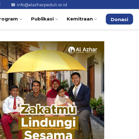
info@alazharpeduli.or.id
rogram
Publikasi
Kemitraan
Donasi