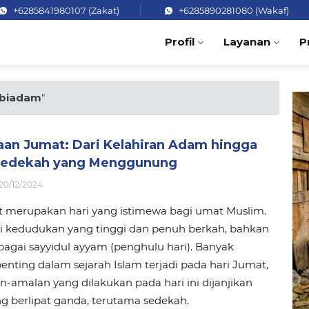
+6285841980107 (Zakat)
+6285890281080 (Wakaf)
Profil
Layanan
P
biadam
"
an Jumat: Dari Kelahiran Adam hingga
Sedekah yang Menggunung
20/12/2024
t merupakan hari yang istimewa bagi umat Muslim.
ki kedudukan yang tinggi dan penuh berkah, bahkan
bagai sayyidul ayyam (penghulu hari). Banyak
penting dalam sejarah Islam terjadi pada hari Jumat,
-amalan yang dilakukan pada hari ini dijanjikan
g berlipat ganda, terutama sedekah.