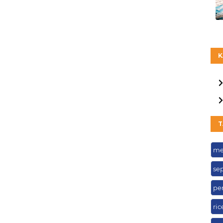
K
T
me
se
pe
ric