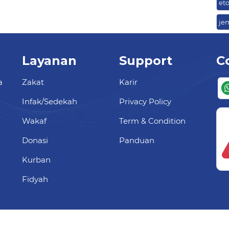
eto
je
Layanan
Support
C
a
Zakat
Karir
Infak/Sedekah
Privacy Policy
Wakaf
Term & Condition
Donasi
Panduan
Kurban
Fidyah