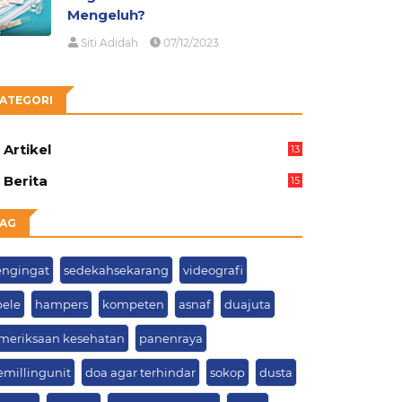
Mengeluh?
Siti Adidah
07/12/2023
ATEGORI
Artikel
13
05
Berita
15
63
AG
ngingat
sedekahsekarang
videografi
pele
hampers
kompeten
asnaf
duajuta
meriksaan kesehatan
panenraya
emillingunit
doa agar terhindar
sokop
dusta