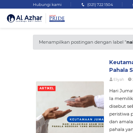
Hubungi kami
(021) 722 1504
Menampilkan postingan dengan label "
na
Keutama
Pahala 
Eliyah
ARTIKEL
Hari Juma
Ia memili
disebut se
peristiwa 
dan amalan
pahala yan