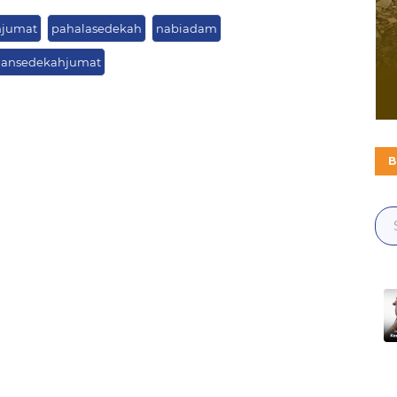
jumat
pahalasedekah
nabiadam
aansedekahjumat
B