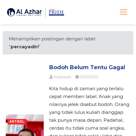
Menampilkan postingan dengan label
"
percayadiri
"
Bodoh Belum Tentu Gagal
Risdawati
01/10/2025
Kita hidup di zaman yang terlalu
cepat memberi label. Anak yang
nilainya jelek disebut bodoh. Orang
yang tidak lulus kuliah dianggap
tak punya masa depan. Padahal,
ARTIKEL
cerdas itu tidak cuma soal angka,
dan sukses tidak selalu lahir dari