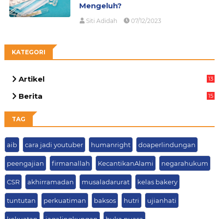
Mengeluh?
Siti Adidah
07/12/2023
KATEGORI
Artikel
13
05
Berita
15
63
TAG
aib
cara jadi youtuber
humanright
doaperlindungan
peengajian
firmanallah
KecantikanAlami
negarahukum
CSR
akhirramadan
musaladarurat
kelas bakery
tuntutan
perkuatiman
baksos
hutri
ujianhati