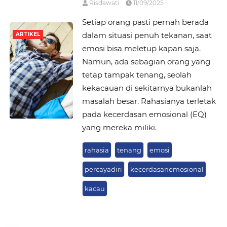
Risdawati
11/09/2025
Setiap orang pasti pernah berada
dalam situasi penuh tekanan, saat
ARTIKEL
emosi bisa meletup kapan saja.
Namun, ada sebagian orang yang
tetap tampak tenang, seolah
kekacauan di sekitarnya bukanlah
masalah besar. Rahasianya terletak
pada kecerdasan emosional (EQ)
yang mereka miliki.
rahasia
tenang
emosi
percayadiri
kecerdasanemosional
kacau