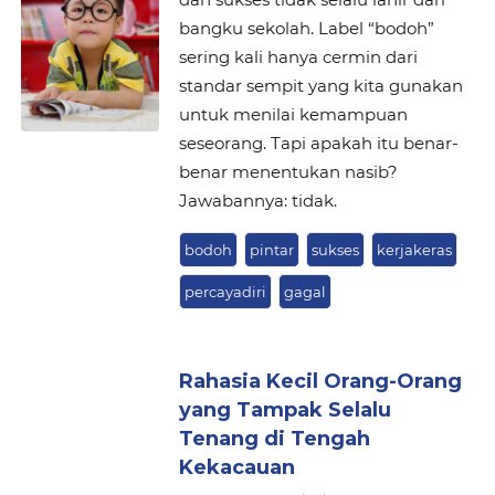
bangku sekolah. Label “bodoh”
sering kali hanya cermin dari
standar sempit yang kita gunakan
untuk menilai kemampuan
seseorang. Tapi apakah itu benar-
benar menentukan nasib?
Jawabannya: tidak.
bodoh
pintar
sukses
kerjakeras
percayadiri
gagal
Rahasia Kecil Orang-Orang
yang Tampak Selalu
Tenang di Tengah
Kekacauan