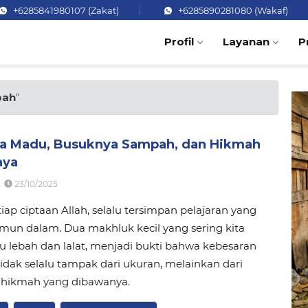
+6285841980107 (Zakat)
+6285890281080 (Wakaf)
Profil
Layanan
P
bah
"
a Madu, Busuknya Sampah, dan Hikmah
nya
23/10/2025
etiap ciptaan Allah, selalu tersimpan pelajaran yang
mun dalam. Dua makhluk kecil yang sering kita
tu lebah dan lalat, menjadi bukti bahwa kebesaran
tidak selalu tampak dari ukuran, melainkan dari
 hikmah yang dibawanya.