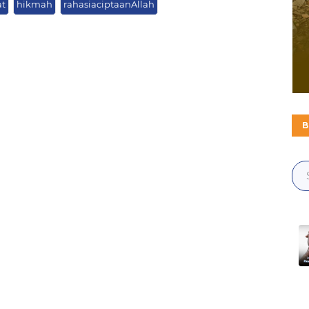
at
hikmah
rahasiaciptaanAllah
B