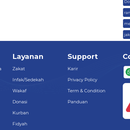
Do
ra
me
ja
Layanan
Support
C
a
Zakat
Karir
Infak/Sedekah
Privacy Policy
Wakaf
Term & Condition
Donasi
Panduan
Kurban
Fidyah