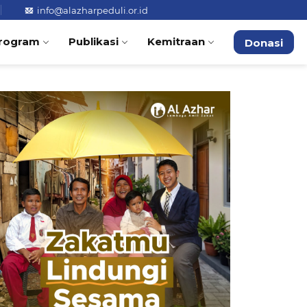
info@alazharpeduli.or.id
rogram
Publikasi
Kemitraan
Donasi