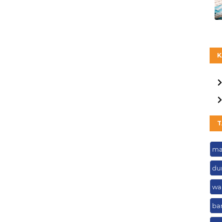
K
T
ma
du
wa
ba