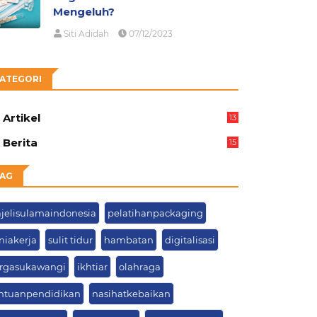
Mengeluh?
Siti Adidah
07/12/2023
ATEGORI
Artikel
13
03
Berita
15
63
AG
jelisulamaindonesia
pelatihanpackaging
niakerja
sulit tidur
hambatan
digitalisasi
rgasukawangi
ikhtiar
olahraga
ntuanpendidikan
nasihatkebaikan