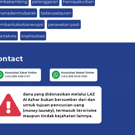
mbakambing
pelanggaran
harirayakurban
manadanmubarak
tadarusalquran
mbantukorbanerupsi
perawatan padi
kartakota
kisahsukses
ontact
dana yang didonasikan melalui LAZ
Al Azhar bukan bersumber dari dan
untuk tujuan pencucian uang
(
money laundry
), termasuk terorisme
maupun tindak kejahatan lainnya.