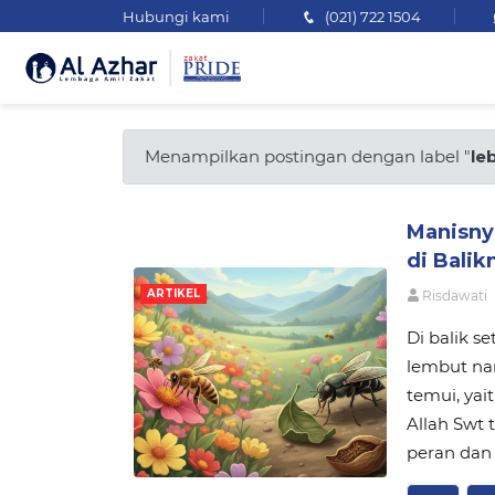
Hubungi kami
(021) 722 1504
Menampilkan postingan dengan label "
le
Manisny
di Balik
ARTIKEL
Risdawati
Di balik s
lembut na
temui, yai
Allah Swt 
peran dan