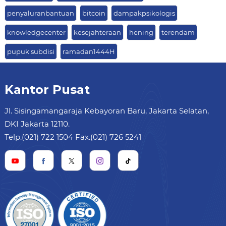
penyaluranbantuan
bitcoin
dampakpsikologis
knowledgecenter
kesejahteraan
hening
terendam
pupuk subdisi
ramadan1444H
Kantor Pusat
Jl. Sisingamangaraja Kebayoran Baru, Jakarta Selatan,
DKI Jakarta 12110.
Telp.(021) 722 1504 Fax.(021) 726 5241