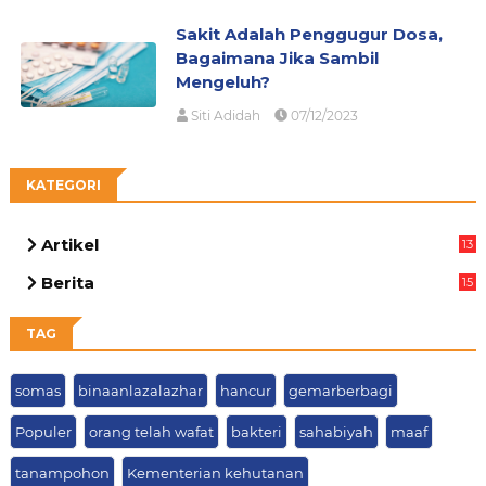
Sakit Adalah Penggugur Dosa,
Bagaimana Jika Sambil
Mengeluh?
Siti Adidah
07/12/2023
KATEGORI
Artikel
13
05
Berita
15
69
TAG
somas
binaanlazalazhar
hancur
gemarberbagi
Populer
orang telah wafat
bakteri
sahabiyah
maaf
tanampohon
Kementerian kehutanan