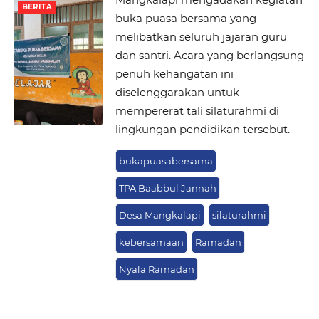
BERITA
buka puasa bersama yang
melibatkan seluruh jajaran guru
dan santri. Acara yang berlangsung
penuh kehangatan ini
diselenggarakan untuk
mempererat tali silaturahmi di
lingkungan pendidikan tersebut.
bukapuasabersama
TPA Baabbul Jannah
Desa Mangkalapi
silaturahmi
kebersamaan
Ramadan
Nyala Ramadan