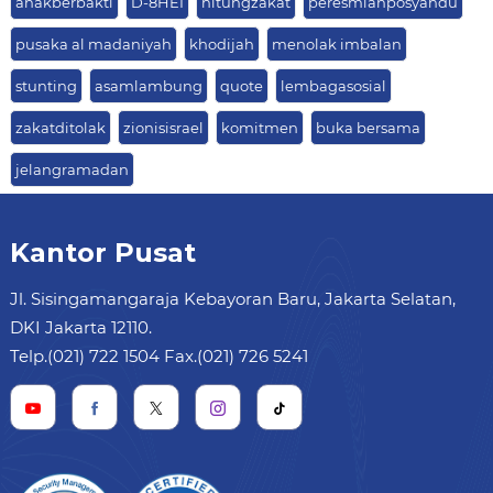
anakberbakti
D-8HEI
hitungzakat
peresmianposyandu
pusaka al madaniyah
khodijah
menolak imbalan
stunting
asamlambung
quote
lembagasosial
zakatditolak
zionisisrael
komitmen
buka bersama
jelangramadan
Kantor Pusat
Jl. Sisingamangaraja Kebayoran Baru, Jakarta Selatan,
DKI Jakarta 12110.
Telp.(021) 722 1504 Fax.(021) 726 5241