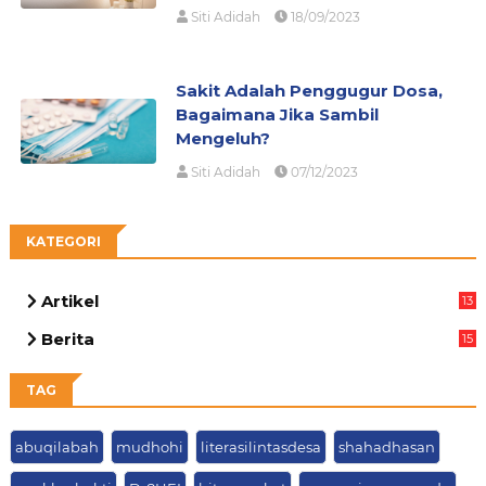
Siti Adidah
18/09/2023
Sakit Adalah Penggugur Dosa,
Bagaimana Jika Sambil
Mengeluh?
Siti Adidah
07/12/2023
KATEGORI
Artikel
13
05
Berita
15
63
TAG
abuqilabah
mudhohi
literasilintasdesa
shahadhasan