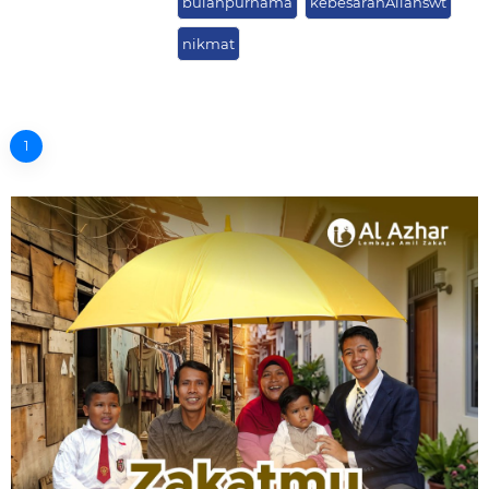
bulanpurnama
kebesaranAllahswt
nikmat
1