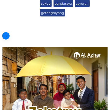
sokop
bandaraya
sayuran
gotongroyong
1