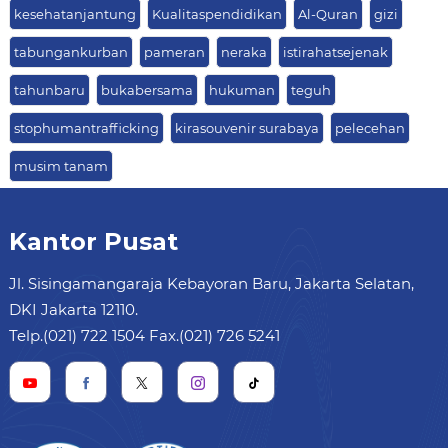
kesehatanjantung
Kualitaspendidikan
Al-Quran
gizi
tabungankurban
pameran
neraka
istirahatsejenak
tahunbaru
bukabersama
hukuman
teguh
stophumantrafficking
kirasouvenir surabaya
pelecehan
musim tanam
Kantor Pusat
Jl. Sisingamangaraja Kebayoran Baru, Jakarta Selatan,
DKI Jakarta 12110.
Telp.(021) 722 1504 Fax.(021) 726 5241