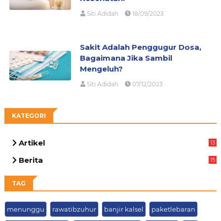
Siti Adidah
18/09/2023
Sakit Adalah Penggugur Dosa,
Bagaimana Jika Sambil
Mengeluh?
Siti Adidah
07/12/2023
KATEGORI
Artikel
13
03
Berita
15
63
TAG
menunggu
rawatibzuhur
banjir kalsel
paketlebaran