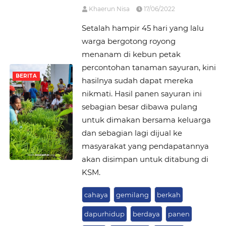
Khaerun Nisa
17/06/2022
Setalah hampir 45 hari yang lalu
warga bergotong royong
menanam di kebun petak
percontohan tanaman sayuran, kini
BERITA
hasilnya sudah dapat mereka
nikmati. Hasil panen sayuran ini
sebagian besar dibawa pulang
untuk dimakan bersama keluarga
dan sebagian lagi dijual ke
masyarakat yang pendapatannya
akan disimpan untuk ditabung di
KSM.
cahaya
gemilang
berkah
dapurhidup
berdaya
panen