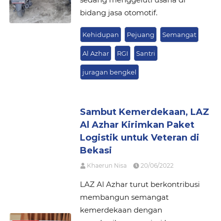
bidang jasa otomotif.
Kehidupan
Pejuang
Semangat
Al Azhar
RGI
Santri
juragan bengkel
Sambut Kemerdekaan, LAZ
Al Azhar Kirimkan Paket
Logistik untuk Veteran di
Bekasi
Khaerun Nisa
20/06/2022
LAZ Al Azhar turut berkontribusi
membangun semangat
kemerdekaan dengan