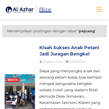
Menampilkan postingan dengan label "
pejuang
"
Kisah Sukses Anak Petani
Jadi Juragan Bengkel
Khaerun Nisa
24/06/2022
Siapa yang menyangka anak dari
seorang petani biasa, bisa berhasil
BERITA
menjadi pengusaha bengkel
sukses. Inilah yang dialami Rizal
pemuda Desa Jemawan,
Kecamatan Jatinom, Klaten yang
sedang menggeluti usaha di