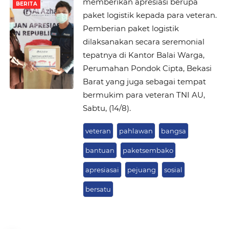
memberikan apresiasi berupa
BERITA
paket logistik kepada para veteran.
Pemberian paket logistik
dilaksanakan secara seremonial
tepatnya di Kantor Balai Warga,
Perumahan Pondok Cipta, Bekasi
Barat yang juga sebagai tempat
bermukim para veteran TNI AU,
Sabtu, (14/8).
veteran
pahlawan
bangsa
bantuan
paketsembako
apresiasai
pejuang
sosial
bersatu