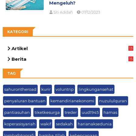
Mengeluh?
Siti Adidah
07/12/2023
KATEGORI
Artikel
13
05
Berita
15
63
TAG
sahurontheroad
kurir
voluntrip
lingkungansehat
penyaluran bantuan
kemandirianekonomi
nuzululquran
pantiasuhan
tiketkesurga
treder
uud1945
hamas
koperasisyariah
wakif
sedakah
harianaksedunia
lombafotografi
hamba Allah
kebencanaan