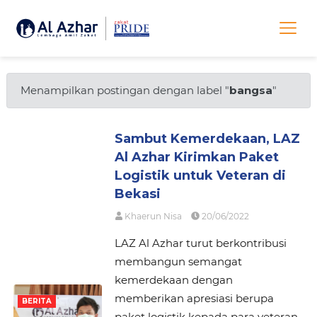
Menampilkan postingan dengan label "
bangsa
"
Sambut Kemerdekaan, LAZ
Al Azhar Kirimkan Paket
Logistik untuk Veteran di
Bekasi
Khaerun Nisa
20/06/2022
LAZ Al Azhar turut berkontribusi
membangun semangat
kemerdekaan dengan
memberikan apresiasi berupa
BERITA
paket logistik kepada para veteran.