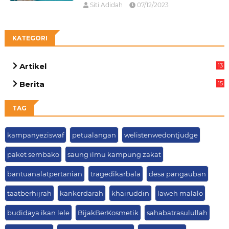
Siti Adidah
07/12/2023
KATEGORI
Artikel
13
01
Berita
15
63
TAG
kampanyeziswaf
petualangan
welistenwedontjudge
paket sembako
saung ilmu kampung zakat
bantuanalatpertanian
tragedikarbala
desa pangauban
taatberhijrah
kankerdarah
khairuddin
laweh malalo
budidaya ikan lele
BijakBerKosmetik
sahabatrasulullah