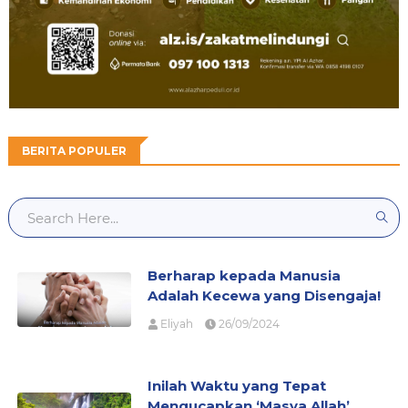
BERITA POPULER
Berharap kepada Manusia
Adalah Kecewa yang Disengaja!
Eliyah
26/09/2024
Inilah Waktu yang Tepat
Mengucapkan ‘Masya Allah’,