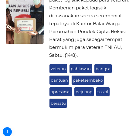
Pemberian paket logistik
dilaksanakan secara seremonial
tepatnya di Kantor Balai Warga,
Perumahan Pondok Cipta, Bekasi
Barat yang juga sebagai tempat
bermukim para veteran TNI AU,
Sabtu, (14/8).
veteran
pahlawan
bangsa
bantuan
paketsembako
apresiasai
pejuang
sosial
bersatu
1