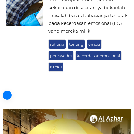
kekacauan di sekitarnya bukanlah
masalah besar. Rahasianya terletak
pada kecerdasan emosional (EQ)
yang mereka miliki.
rahasia
tenang
emosi
percayadiri
kecerdasanemosional
kacau
1