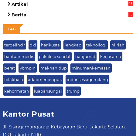
Artikel
13
05
Berita
15
63
TAG
tergelincir
dki
harikusta
lengkap
teknollogi
hijriah
bantuanmedis
pakalolo sendal
harijumat
kerjasama
berat
ybmpln
maknahidup
minumankemasan
tolakbala
adabmenjenguk
indonsesiagemilang
kehormatan
luapansungai
trump
Kantor Pusat
Jl. Sisingamangaraja Kebayoran Baru, Jakarta Selatan,
DKI Jakarta 12110.