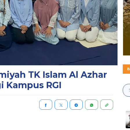
B
amiyah TK Islam Al Azhar
gi Kampus RGI