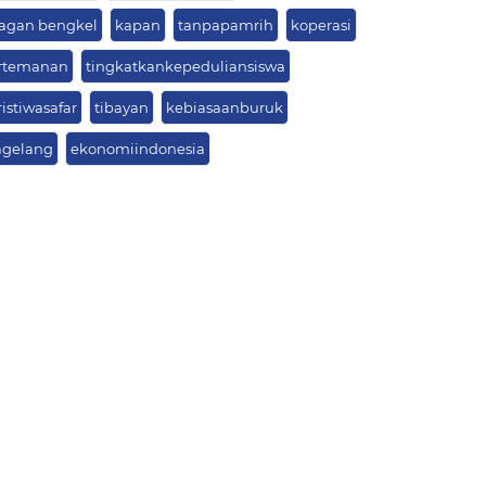
ragan bengkel
kapan
tanpapamrih
koperasi
rtemanan
tingkatkankepeduliansiswa
istiwasafar
tibayan
kebiasaanburuk
gelang
ekonomiindonesia