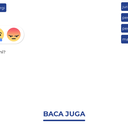
ju
rgi
pe
per
ma
ni?
BACA JUGA