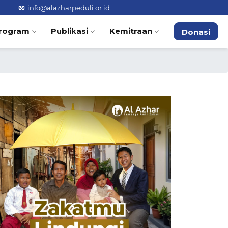
info@alazharpeduli.or.id
rogram
Publikasi
Kemitraan
Donasi