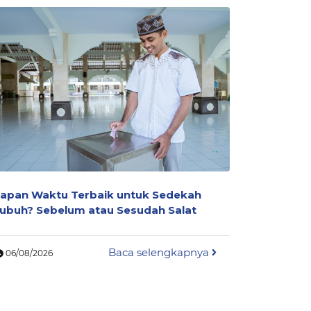
apan Waktu Terbaik untuk Sedekah
Mengapa 
ubuh? Sebelum atau Sesudah Salat
Dianggap
Islam
Baca selengkapnya
06/08/2026
06/08/202