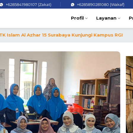
+6285841980107 (Zakat)
+6285890281080 (Wakaf)
Profil
Layanan
P
h TK Islam Al Azhar 15 Surabaya Kunjungi Kampus RGI