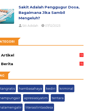
Sakit Adalah Penggugur Dosa,
Bagaimana Jika Sambil
Mengeluh?
Siti Adidah
07/12/2023
ATEGORI
Artikel
13
05
Berita
15
63
AG
tangratis
hambasahaya
kediri
kriminal
nampungair
apresiasiyatim
tentara
halamengalir
literasilintasdesa