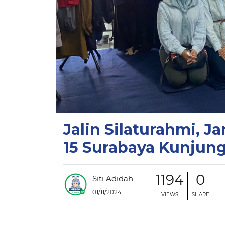
Jalin Silaturahmi, J
15 Surabaya Kunjun
1194
0
Siti Adidah
01/11/2024
VIEWS
SHARE