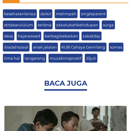
kesehatanlansia
dzikir
melimpah
singleparent
stitdaarululum
terlena
zakatubahkehidupan
surga
desa
hajaraswad
berbagikebaikan
zakatday
ibadahsosial
anak jalalan
KUB Cahaya Gemilang
somas
lima hal
tangerang
muzakiinspiratif
23juli
BACA JUGA