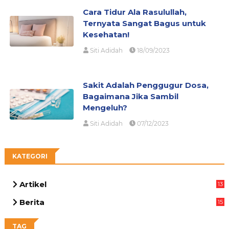
Cara Tidur Ala Rasulullah,
Ternyata Sangat Bagus untuk
Kesehatan!
Siti Adidah
18/09/2023
Sakit Adalah Penggugur Dosa,
Bagaimana Jika Sambil
Mengeluh?
Siti Adidah
07/12/2023
KATEGORI
Artikel
13
05
Berita
15
63
TAG