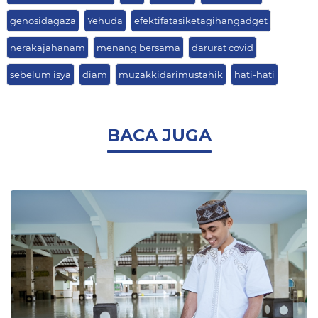
genosidagaza
Yehuda
efektifatasiketagihangadget
nerakajahanam
menang bersama
darurat covid
sebelum isya
diam
muzakkidarimustahik
hati-hati
BACA JUGA