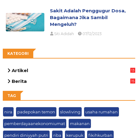
Sakit Adalah Penggugur Dosa,
Bagaimana Jika Sambil
Mengeluh?
Siti Adidah
07/12/2023
KATEGORI
Artikel
13
03
Berita
15
63
TAG
nira
padepokan temon
slowliving
usaha rumahan
pemberdayaanekonomiumat
makanan
pendiri diniyyah putri
riba
kerupuk
fikihkurban