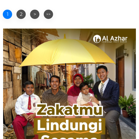
1
2
>
>>