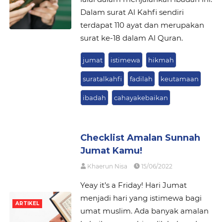
Dalam surat Al Kahfi sendiri
terdapat 110 ayat dan merupakan
surat ke-18 dalam Al Quran.
jumat
istimewa
hikmah
suratalkahfi
fadilah
keutamaan
ibadah
cahayakebaikan
Checklist Amalan Sunnah
Jumat Kamu!
Khaerun Nisa
15/06/2022
Yeay it’s a Friday! Hari Jumat
menjadi hari yang istimewa bagi
ARTIKEL
umat muslim. Ada banyak amalan