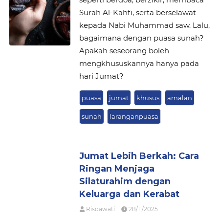
Surah Al-Kahfi, serta berselawat
kepada Nabi Muhammad saw. Lalu,
bagaimana dengan puasa sunah?
Apakah seseorang boleh
mengkhususkannya hanya pada
hari Jumat?
puasa
jumat
khusus
amalan
sunah
laranganpuasa
Jumat Lebih Berkah: Cara
Ringan Menjaga
Silaturahim dengan
Keluarga dan Kerabat
Risdawati
28/11/2025