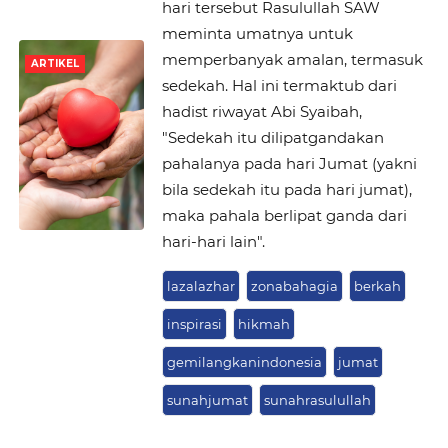
hari tersebut Rasulullah SAW
meminta umatnya untuk
memperbanyak amalan, termasuk
ARTIKEL
sedekah. Hal ini termaktub dari
hadist riwayat Abi Syaibah,
"Sedekah itu dilipatgandakan
pahalanya pada hari Jumat (yakni
bila sedekah itu pada hari jumat),
maka pahala berlipat ganda dari
hari-hari lain".
lazalazhar
zonabahagia
berkah
inspirasi
hikmah
gemilangkanindonesia
jumat
sunahjumat
sunahrasulullah