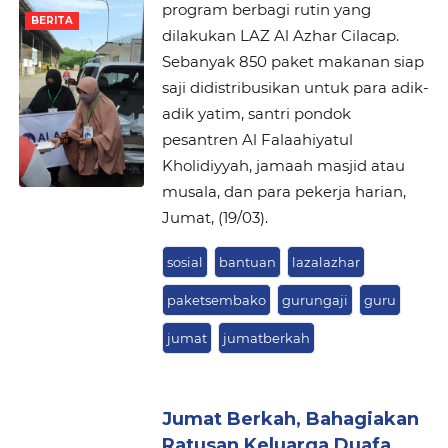
program berbagi rutin yang
BERITA
dilakukan LAZ Al Azhar Cilacap.
Sebanyak 850 paket makanan siap
saji didistribusikan untuk para adik-
adik yatim, santri pondok
pesantren Al Falaahiyatul
Kholidiyyah, jamaah masjid atau
musala, dan para pekerja harian,
Jumat, (19/03).
sosial
bantuan
lazalazhar
paketsembako
gurungaji
guru
jumat
jumatberkah
Jumat Berkah, Bahagiakan
Ratusan Keluarga Duafa