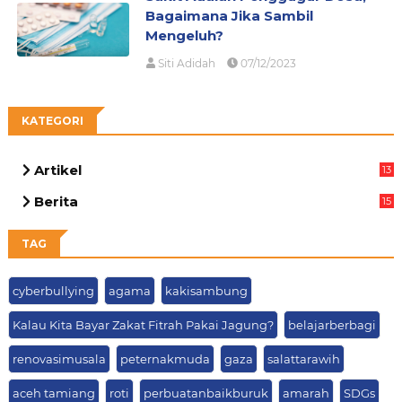
Bagaimana Jika Sambil
Mengeluh?
Siti Adidah
07/12/2023
KATEGORI
Artikel
13
05
Berita
15
63
TAG
cyberbullying
agama
kakisambung
Kalau Kita Bayar Zakat Fitrah Pakai Jagung?
belajarberbagi
renovasimusala
peternakmuda
gaza
salattarawih
aceh tamiang
roti
perbuatanbaikburuk
amarah
SDGs