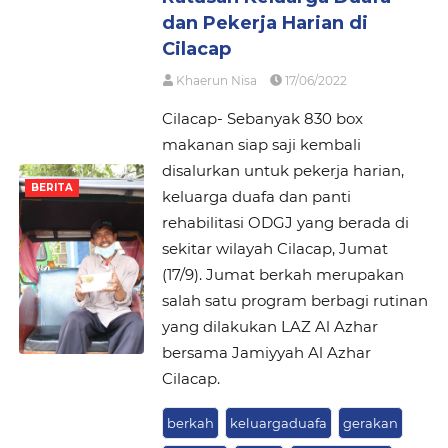
dan Pekerja Harian di
Cilacap
Khaerun Nisa
17/06/2022
Cilacap- Sebanyak 830 box
makanan siap saji kembali
disalurkan untuk pekerja harian,
BERITA
keluarga duafa dan panti
rehabilitasi ODGJ yang berada di
sekitar wilayah Cilacap, Jumat
(17/9). Jumat berkah merupakan
salah satu program berbagi rutinan
yang dilakukan LAZ Al Azhar
bersama Jamiyyah Al Azhar
Cilacap.
berkah
keluargaduafa
gerakan