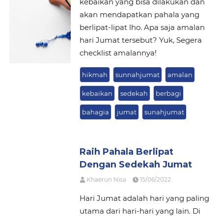
kebaikan yang bisa dilakukan dan
akan mendapatkan pahala yang
berlipat-lipat lho. Apa saja amalan
hari Jumat tersebut? Yuk, Segera
checklist amalannya!
hikmah
sunnahjumat
amalan
kebaikan
sedekah
berbagi
bahagia
jumat
sunahjumat
Raih Pahala Berlipat
Dengan Sedekah Jumat
Khaerun Nisa
15/06/2022
Hari Jumat adalah hari yang paling
utama dari hari-hari yang lain. Di