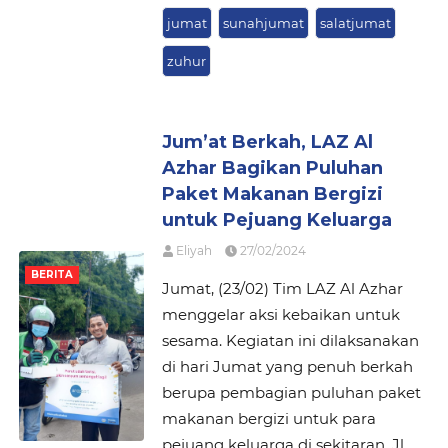
jumat
sunahjumat
salatjumat
zuhur
Jum’at Berkah, LAZ Al
Azhar Bagikan Puluhan
Paket Makanan Bergizi
untuk Pejuang Keluarga
Eliyah
27/02/2024
BERITA
Jumat, (23/02) Tim LAZ Al Azhar
menggelar aksi kebaikan untuk
sesama. Kegiatan ini dilaksanakan
di hari Jumat yang penuh berkah
berupa pembagian puluhan paket
makanan bergizi untuk para
pejuang keluarga di sekitaran, Jl