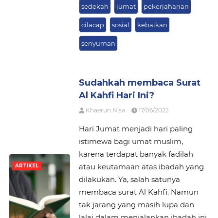
sedekah
jumat
pekerjaharian
cilacap
sosial
kebaikan
senyuman
Sudahkah membaca Surat
Al Kahfi Hari Ini?
Khaerun Nisa
17/06/2022
Hari Jumat menjadi hari paling
istimewa bagi umat muslim,
karena terdapat banyak fadilah
atau keutamaan atas ibadah yang
ARTIKEL
dilakukan. Ya, salah satunya
membaca surat Al Kahfi. Namun
tak jarang yang masih lupa dan
lalai dalam menjalankan ibadah ini.