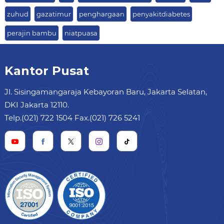
zuhud
gazatimur
penghargaan
penyakitdiabetes
perajin bambu
niatpuasa
Kantor Pusat
Jl. Sisingamangaraja Kebayoran Baru, Jakarta Selatan,
DKI Jakarta 12110.
Telp.(021) 722 1504 Fax.(021) 726 5241