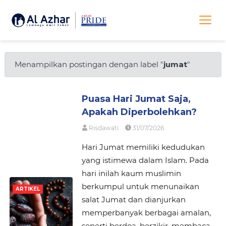
Menampilkan postingan dengan label "
jumat
"
Puasa Hari Jumat Saja,
Apakah Diperbolehkan?
Risdawati
31/07/2026
Hari Jumat memiliki kedudukan
yang istimewa dalam Islam. Pada
hari inilah kaum muslimin
berkumpul untuk menunaikan
ARTIKEL
salat Jumat dan dianjurkan
memperbanyak berbagai amalan,
seperti berdoa, berzikir, membaca