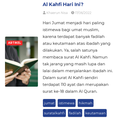
Al Kahfi Hari Ini?
Khaerun Nisa
17/06/2022
Hari Jumat menjadi hari paling
istimewa bagi umat muslim,
karena terdapat banyak fadilah
atau keutamaan atas ibadah yang
ARTIKEL
dilakukan. Ya, salah satunya
membaca surat Al Kahfi. Namun
tak jarang yang masih lupa dan
lalai dalam menjalankan ibadah ini.
Dalam surat Al Kahfi sendiri
terdapat 110 ayat dan merupakan
surat ke-18 dalam Al Quran.
jumat
istimewa
hikmah
suratalkahfi
fadilah
keutamaan