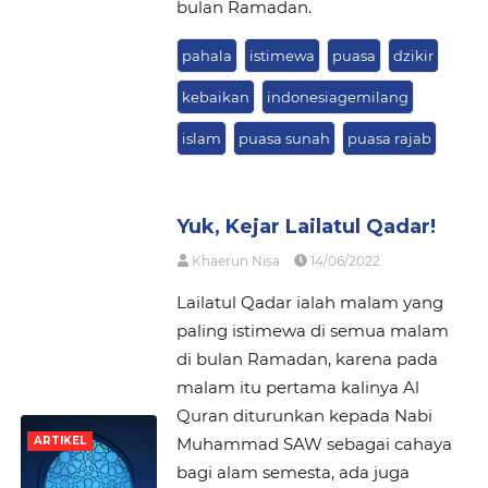
bulan Ramadan.
pahala
istimewa
puasa
dzikir
kebaikan
indonesiagemilang
islam
puasa sunah
puasa rajab
Yuk, Kejar Lailatul Qadar!
Khaerun Nisa
14/06/2022
Lailatul Qadar ialah malam yang
paling istimewa di semua malam
di bulan Ramadan, karena pada
malam itu pertama kalinya Al
Quran diturunkan kepada Nabi
Muhammad SAW sebagai cahaya
ARTIKEL
bagi alam semesta, ada juga