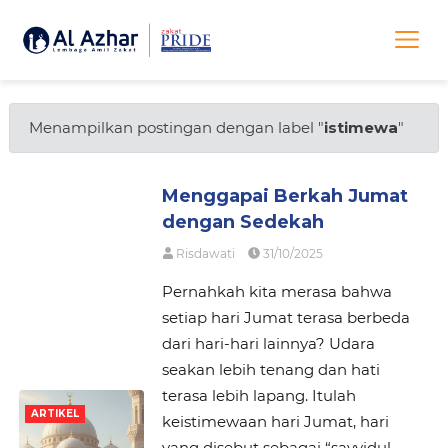
Menampilkan postingan dengan label "
istimewa
"
Menggapai Berkah Jumat
dengan Sedekah
Risdawati
31/10/2025
Pernahkah kita merasa bahwa
setiap hari Jumat terasa berbeda
dari hari-hari lainnya? Udara
seakan lebih tenang dan hati
terasa lebih lapang. Itulah
ARTIKEL
keistimewaan hari Jumat, hari
yang disebut sebagai “sayyidul