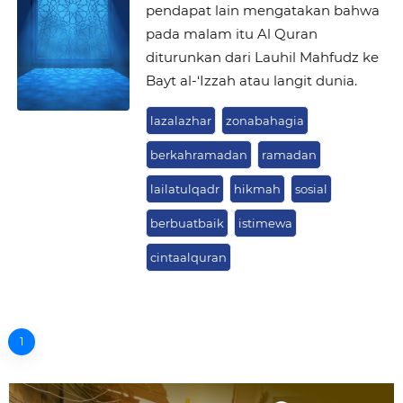
pendapat lain mengatakan bahwa
pada malam itu Al Quran
diturunkan dari Lauhil Mahfudz ke
Bayt al-‘Izzah atau langit dunia.
lazalazhar
zonabahagia
berkahramadan
ramadan
lailatulqadr
hikmah
sosial
berbuatbaik
istimewa
cintaalquran
1