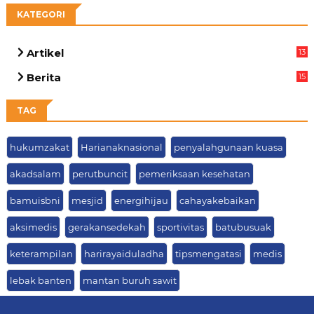
KATEGORI
Artikel
13
01
Berita
15
63
TAG
hukumzakat
Harianaknasional
penyalahgunaan kuasa
akadsalam
perutbuncit
pemeriksaan kesehatan
bamuisbni
mesjid
energihijau
cahayakebaikan
aksimedis
gerakansedekah
sportivitas
batubusuak
keterampilan
harirayaiduladha
tipsmengatasi
medis
lebak banten
mantan buruh sawit