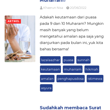
Muharram?
Khaerun Nisa
20/06/2022
Adakah keutamaan dari puasa
ARTIKEL
pada 9 dan 10 Muharam? Mungkin
masih banyak yang belum
mengetahui amalan apa saja yang
dianjurkan pada bulan ini, yuk kita
bahas bersama!
lazalaazhar
puasa
sunnah
keutamaan
muharram
hikmah
amalan
penghapusdosa
istimewa
asyura
Sudahkah membaca Surat