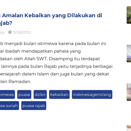
a Amalan Kebaikan yang Dilakukan di
ajab?
isa
15/06/2022
b menjadi bulan istimewa karena pada bulan ini
l ibadah mendapatkan pahala yang
dakan oleh Allah SWT. Disamping itu terdapat
lainnya pada bulan Rajab yaitu terjadinya berbagai
bersejarah dalam Islam dan juga bulan yang dekat
lan Ramadan.
stimewa
puasa
dzikir
kebaikan
indonesiagemilang
sa sunah
puasa rajab