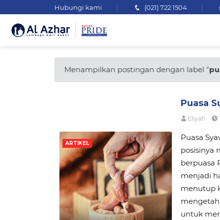
Hubungi kami
(021) 722 1504
Menampilkan postingan dengan label "
pu
Puasa S
Eliyah
Puasa Sya
ARTIKEL
posisinya 
berpuasa 
menjadi ha
menutup 
mengetahu
untuk men