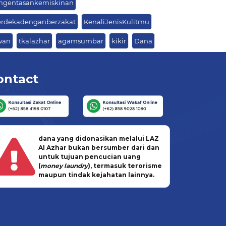
ngentasankemiskinan
rdekadenganberzakat
KenaliJenisKulitmu
wan
tkalazhar
agamsumbar
kikir
Dana
ontact
dana yang didonasikan melalui LAZ
Al Azhar bukan bersumber dari dan
untuk tujuan pencucian uang
(
money laundry
), termasuk terorisme
maupun tindak kejahatan lainnya.