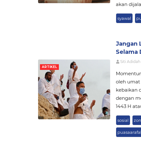
akan dija
syawal
pu
Jangan 
Selama 
Siti Adidah
ARTIKEL
Momentum 
oleh umat 
kebaikan d
dengan men
1443 H ata
sosial
zo
puasaarafa