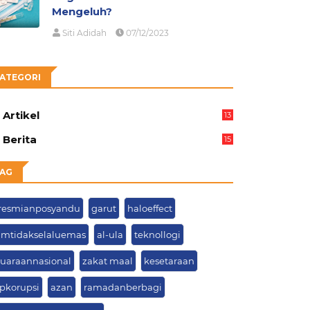
Mengeluh?
Siti Adidah
07/12/2023
ATEGORI
Artikel
13
05
Berita
15
63
AG
resmianposyandu
garut
haloeffect
amtidakselaluemas
al-ula
teknollogi
juaraannasional
zakat maal
kesetaraan
opkorupsi
azan
ramadanberbagi