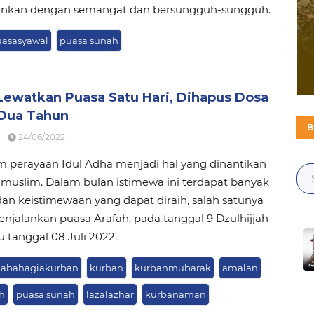
lankan dengan semangat dan bersungguh-sungguh.
asasyawal
puasa sunah
Lewatkan Puasa Satu Hari, Dihapus Dosa
Dua Tahun
B
24/06/2022
perayaan Idul Adha menjadi hal yang dinantikan
muslim. Dalam bulan istimewa ini terdapat banyak
an keistimewaan yang dapat diraih, salah satunya
jalankan puasa Arafah, pada tanggal 9 Dzulhijjah
u tanggal 08 Juli 2022.
nabahagiakurban
kurban
kurbanmubarak
amalan
h
puasa sunah
lazalazhar
kurbanaman