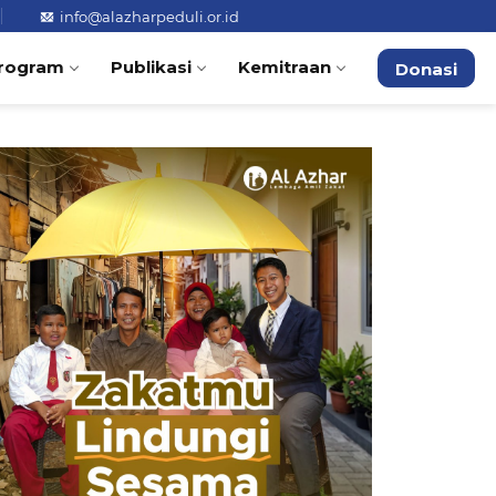
info@alazharpeduli.or.id
rogram
Publikasi
Kemitraan
Donasi