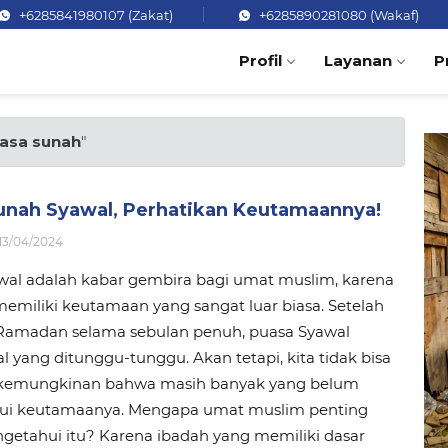
+6285841980107 (Zakat)
+6285890281080 (Wakaf)
Profil
Layanan
P
asa sunah
"
unah Syawal, Perhatikan Keutamaannya!
13/04/2024
wal adalah kabar gembira bagi umat muslim, karena
memiliki keutamaan yang sangat luar biasa. Setelah
Ramadan selama sebulan penuh, puasa Syawal
l yang ditunggu-tunggu. Akan tetapi, kita tidak bisa
kemungkinan bahwa masih banyak yang belum
i keutamaanya. Mengapa umat muslim penting
getahui itu? Karena ibadah yang memiliki dasar