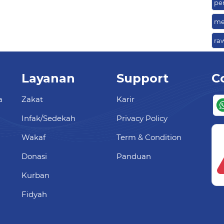
pe
me
ra
Layanan
Support
C
a
Zakat
Karir
Infak/Sedekah
Privacy Policy
Wakaf
Term & Condition
Donasi
Panduan
Kurban
Fidyah