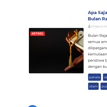
Apa Saj
Bulan R
Khaerun N
ARTIKEL
Bulan Raja
semua ama
dilipatgan
kemuliaan 
peristiwa 
dengan bu
pahala
i
islam
pua