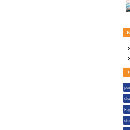
K
T
pe
di
ke
st