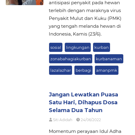
antisipasi penyakit pada hewan
terlebih dengan maraknya virus
Penyakit Mulut dan Kuku (PMK)
yang tengah melanda hewan di
Indonesia, Kamis (23/6).
sosial
lingkungan
kurban
zonabahagiakurban
kurbanaman
lazalazhar
berbagi
amanpmk
Jangan Lewatkan Puasa
Satu Hari, Dihapus Dosa
Selama Dua Tahun
Siti Adidah
24/06/2022
Momentum perayaan Idul Adha