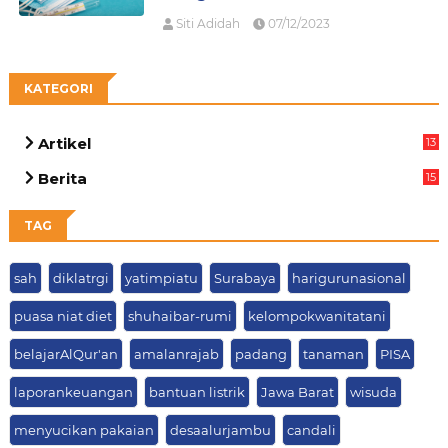
Siti Adidah
07/12/2023
KATEGORI
Artikel
13
05
Berita
15
63
TAG
sah
diklatrgi
yatimpiatu
Surabaya
harigurunasional
puasa niat diet
shuhaibar-rumi
kelompokwanitatani
belajarAlQur'an
amalanrajab
padang
tanaman
PISA
laporankeuangan
bantuan listrik
Jawa Barat
wisuda
menyucikan pakaian
desaalurjambu
candali