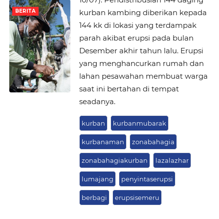
kurban kambing diberikan kepada
BERITA
144 kk di lokasi yang terdampak
parah akibat erupsi pada bulan
Desember akhir tahun lalu. Erupsi
yang menghancurkan rumah dan
lahan pesawahan membuat warga
saat ini bertahan di tempat
seadanya.
kurban
kurbanmubarak
kurbanaman
zonabahagia
zonabahagiakurban
lazalazhar
lumajang
penyintaserupsi
berbagi
erupsisemeru