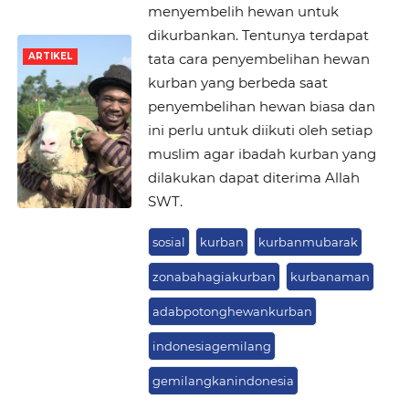
menyembelih hewan untuk
dikurbankan. Tentunya terdapat
tata cara penyembelihan hewan
ARTIKEL
kurban yang berbeda saat
penyembelihan hewan biasa dan
ini perlu untuk diikuti oleh setiap
muslim agar ibadah kurban yang
dilakukan dapat diterima Allah
SWT.
sosial
kurban
kurbanmubarak
zonabahagiakurban
kurbanaman
adabpotonghewankurban
indonesiagemilang
gemilangkanindonesia