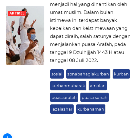
menjadi hal yang dinantikan oleh
umat muslim. Dalam bulan
ARTIKEL
istimewa ini terdapat banyak
kebaikan dan keistimewaan yang
dapat diraih, salah satunya dengan
menjalankan puasa Arafah, pada
tanggal 9 Dzulhijjah 1443 H atau
tanggal 08 Juli 2022.
sosial
zonabahagiakurban
kurban
kurbanmubarak
amalan
puasaarafah
puasa sunah
lazalazhar
kurbanaman
1