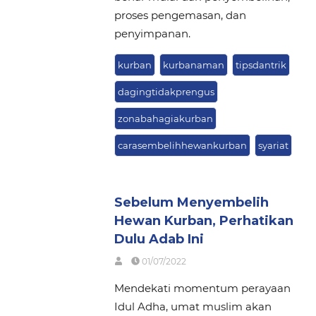
proses pengemasan, dan
penyimpanan.
kurban
kurbanaman
tipsdantrik
dagingtidakprengus
zonabahagiakurban
carasembelihhewankurban
syariat
Sebelum Menyembelih
Hewan Kurban, Perhatikan
Dulu Adab Ini
01/07/2022
Mendekati momentum perayaan
Idul Adha, umat muslim akan