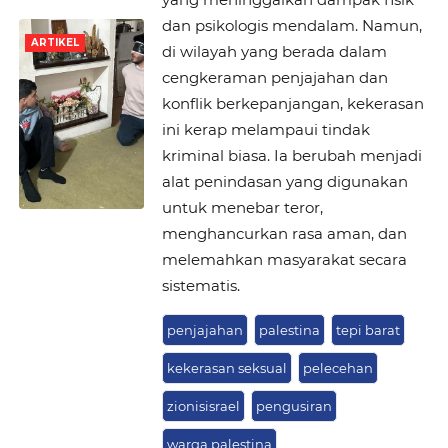
dan psikologis mendalam. Namun,
ARTIKEL
di wilayah yang berada dalam
cengkeraman penjajahan dan
konflik berkepanjangan, kekerasan
ini kerap melampaui tindak
kriminal biasa. Ia berubah menjadi
alat penindasan yang digunakan
untuk menebar teror,
menghancurkan rasa aman, dan
melemahkan masyarakat secara
sistematis.
penjajahan
palestina
tepi barat
kekerasan seksual
pelecehan
zionisisrael
pengusiran
warga palestina