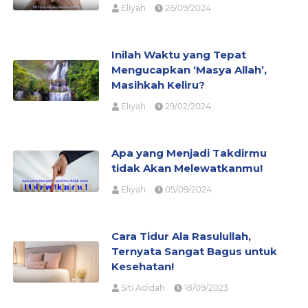
Eliyah
26/09/2024
Inilah Waktu yang Tepat
Mengucapkan ‘Masya Allah’,
Masihkah Keliru?
Eliyah
29/02/2024
Apa yang Menjadi Takdirmu
tidak Akan Melewatkanmu!
Eliyah
05/09/2024
Cara Tidur Ala Rasulullah,
Ternyata Sangat Bagus untuk
Kesehatan!
Siti Adidah
18/09/2023