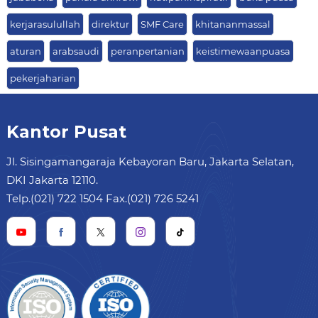
kerjarasulullah
direktur
SMF Care
khitananmassal
aturan
arabsaudi
peranpertanian
keistimewaanpuasa
pekerjaharian
Kantor Pusat
Jl. Sisingamangaraja Kebayoran Baru, Jakarta Selatan,
DKI Jakarta 12110.
Telp.(021) 722 1504 Fax.(021) 726 5241