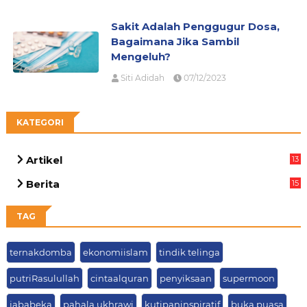
Sakit Adalah Penggugur Dosa,
Bagaimana Jika Sambil
Mengeluh?
Siti Adidah
07/12/2023
KATEGORI
Artikel
13
01
Berita
15
63
TAG
ternakdomba
ekonomiislam
tindik telinga
putriRasulullah
cintaalquran
penyiksaan
supermoon
jababeka
pahala ukhrawi
kutipaninspiratif
buka puasa