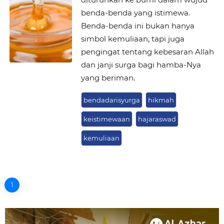
benda-benda yang istimewa.
Benda-benda ini bukan hanya
simbol kemuliaan, tapi juga
pengingat tentang kebesaran Allah
dan janji surga bagi hamba-Nya
yang beriman.
bendadarisyurga
hikmah
keistimewaan
hajaraswad
kemuliaan
1