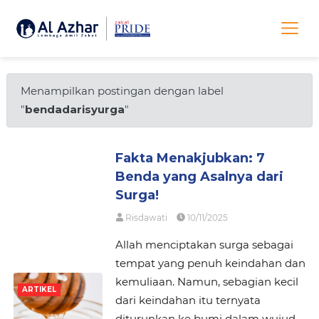
Menampilkan postingan dengan label
"
bendadarisyurga
"
Fakta Menakjubkan: 7
Benda yang Asalnya dari
Surga!
Risdawati
10/11/2025
Allah menciptakan surga sebagai
tempat yang penuh keindahan dan
kemuliaan. Namun, sebagian kecil
ARTIKEL
dari keindahan itu ternyata
diturunkan ke bumi dalam wujud