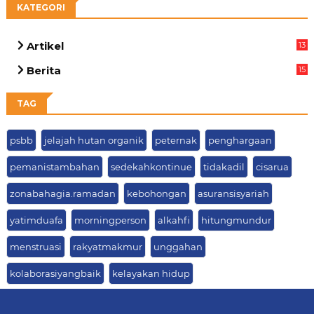
KATEGORI
Artikel
13
03
Berita
15
63
TAG
psbb
jelajah hutan organik
peternak
penghargaan
pemanistambahan
sedekahkontinue
tidakadil
cisarua
zonabahagia.ramadan
kebohongan
asuransisyariah
yatimduafa
morningperson
alkahfi
hitungmundur
menstruasi
rakyatmakmur
unggahan
kolaborasiyangbaik
kelayakan hidup