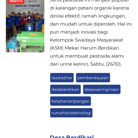
BERITA
di kalangan petani organik karena
dinilai efektif, ramah lingkungan,
dan mudah untuk diperoleh. Hal ini
pun menjadi inovasi bagi
Kelompok Swadaya Masyarakat
(KSM) Mekar Harum Berdikari
untuk membuat pestisida alami
dari urine kelinci, Sabtu, (26/10).
lazalazhar
pemberdayaan
desaberdikari
desawaringinsari
ketahananpangan
rumahbioteknologi
Desa Berdikari