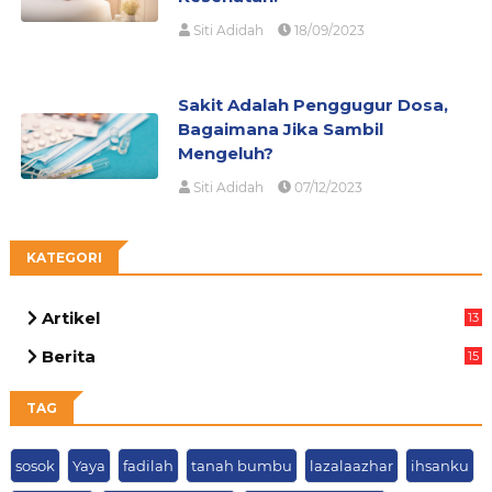
Siti Adidah
18/09/2023
Sakit Adalah Penggugur Dosa,
Bagaimana Jika Sambil
Mengeluh?
Siti Adidah
07/12/2023
KATEGORI
Artikel
13
03
Berita
15
63
TAG
sosok
Yaya
fadilah
tanah bumbu
lazalaazhar
ihsanku