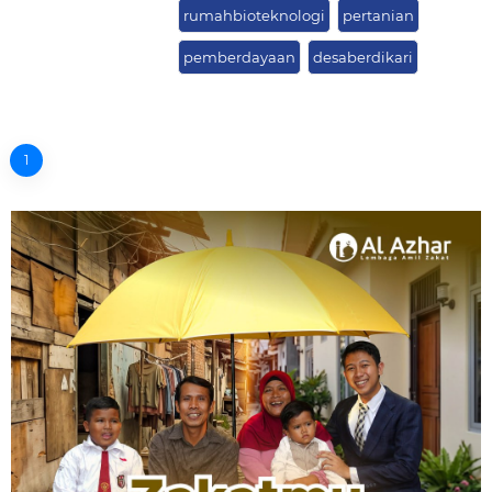
rumahbioteknologi
pertanian
pemberdayaan
desaberdikari
1