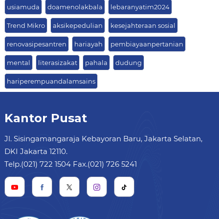
usiamuda
doamenolakbala
lebaranyatim2024
Trend Mikro
aksikepedulian
kesejahteraan sosial
renovasipesantren
hariayah
pembiayaanpertanian
mental
literasizakat
pahala
dudung
hariperempuandalamsains
Kantor Pusat
Jl. Sisingamangaraja Kebayoran Baru, Jakarta Selatan,
DKI Jakarta 12110.
Telp.(021) 722 1504 Fax.(021) 726 5241