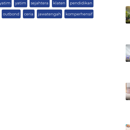
yatim
yatim
sejahtera
klaten
pendidikan
outbond
ceria
jawatengah
komperhensif