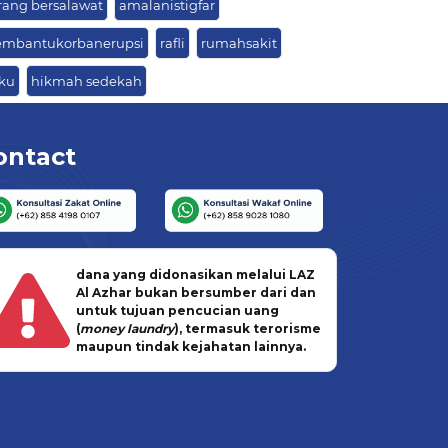
rang bersalawat
amalanistigfar
mbantukorbanerupsi
rafli
rumahsakit
ku
hikmah sedekah
ontact
dana yang didonasikan melalui LAZ
Al Azhar bukan bersumber dari dan
untuk tujuan pencucian uang
(
money laundry
), termasuk terorisme
maupun tindak kejahatan lainnya.