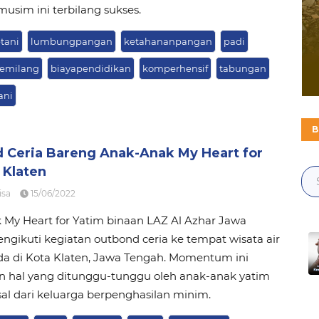
musim ini terbilang sukses.
tani
lumbungpangan
ketahananpangan
padi
gemilang
biayapendidikan
komperhensif
tabungan
ani
B
 Ceria Bareng Anak-Anak My Heart for
 Klaten
isa
15/06/2022
 My Heart for Yatim binaan LAZ Al Azhar Jawa
gikuti kegiatan outbond ceria ke tempat wisata air
da di Kota Klaten, Jawa Tengah. Momentum ini
 hal yang ditunggu-tunggu oleh anak-anak yatim
al dari keluarga berpenghasilan minim.