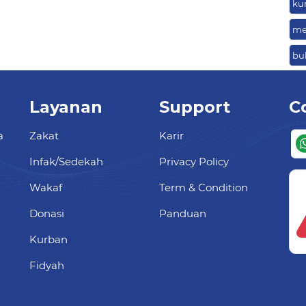
ku
me
bu
Layanan
Support
C
a
Zakat
Karir
Infak/Sedekah
Privacy Policy
Wakaf
Term & Condition
Donasi
Panduan
Kurban
Fidyah