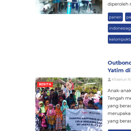
diperoleh 
panen
pe
indonesia
kelompokt
Outbond
Yatim di
Khaerun N
BERITA
Anak-anak
Tengah men
yang bera
merupakan
yang beras