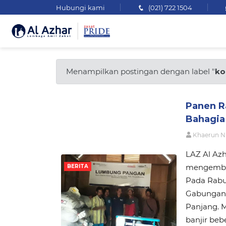
Hubungi kami
(021) 722 1504
Menampilkan postingan dengan label "
ko
Panen R
Bahagia
Khaerun N
LAZ Al Azh
mengemban
BERITA
Pada Rabu
Gabungan 
Panjang. 
banjir beb