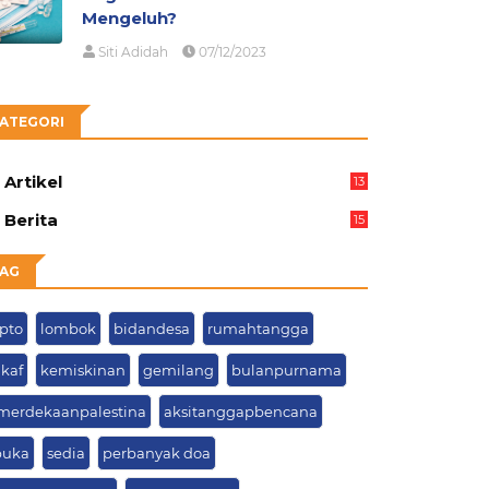
Mengeluh?
Siti Adidah
07/12/2023
ATEGORI
Artikel
13
05
Berita
15
63
AG
ypto
lombok
bidandesa
rumahtangga
ikaf
kemiskinan
gemilang
bulanpurnama
merdekaanpalestina
aksitanggapbencana
buka
sedia
perbanyak doa