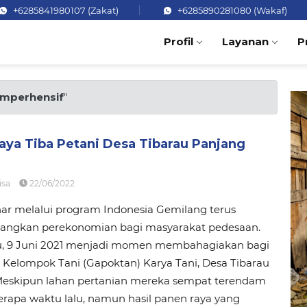
+6285841980107 (Zakat)
+6285890281080 (Wakaf)
Profil
Layanan
P
mperhensif
"
aya Tiba Petani Desa Tibarau Panjang
isa
22/06/2022
ar melalui program Indonesia Gemilang terus
gkan perekonomian bagi masyarakat pedesaan.
, 9 Juni 2021 menjadi momen membahagiakan bagi
Kelompok Tani (Gapoktan) Karya Tani, Desa Tibarau
Meskipun lahan pertanian mereka sempat terendam
erapa waktu lalu, namun hasil panen raya yang