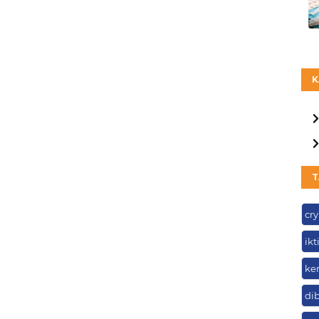
K
T
cr
ikt
ke
di