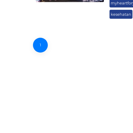
myheartfor
kesehatan
1