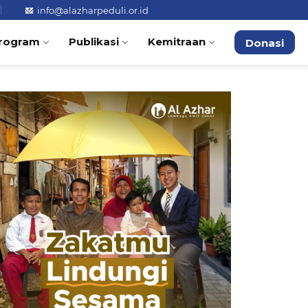
info@alazharpeduli.or.id
rogram
Publikasi
Kemitraan
Donasi