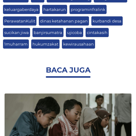
keluargaberdaya
hartakarun
programinfralink
PerawatanKulit
dinas ketahanan pagan
kurbandi desa
sucikan jiwa
banjirsumatra
ujicoba
cintakasih
1muharram
hukumzakat
kewirausahaan
BACA JUGA