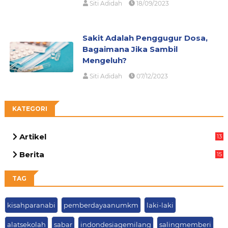
Siti Adidah
18/09/2023
Sakit Adalah Penggugur Dosa,
Bagaimana Jika Sambil
Mengeluh?
Siti Adidah
07/12/2023
KATEGORI
Artikel
13
05
Berita
15
63
TAG
kisahparanabi
pemberdayaanumkm
laki-laki
alatsekolah
sabar
indondesiagemilang
salingmemberi