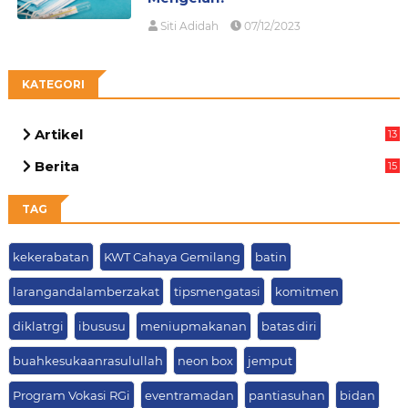
Siti Adidah
07/12/2023
KATEGORI
Artikel
13
01
Berita
15
63
TAG
kekerabatan
KWT Cahaya Gemilang
batin
larangandalamberzakat
tipsmengatasi
komitmen
diklatrgi
ibususu
meniupmakanan
batas diri
buahkesukaanrasulullah
neon box
jemput
Program Vokasi RGi
eventramadan
pantiasuhan
bidan