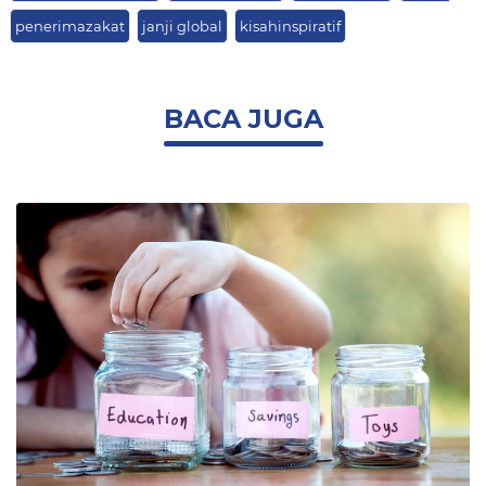
penerimazakat
janji global
kisahinspiratif
BACA JUGA