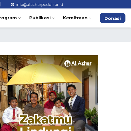
info@alazharpeduli.or.id
rogram
Publikasi
Kemitraan
Donasi