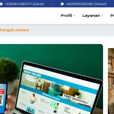
+6285841980107 (Zakat)
+6285890281080 (Wakaf)
Profil
Layanan
P
 Tengah Malam