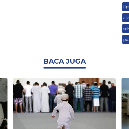
ti
ak
se
pu
BACA JUGA