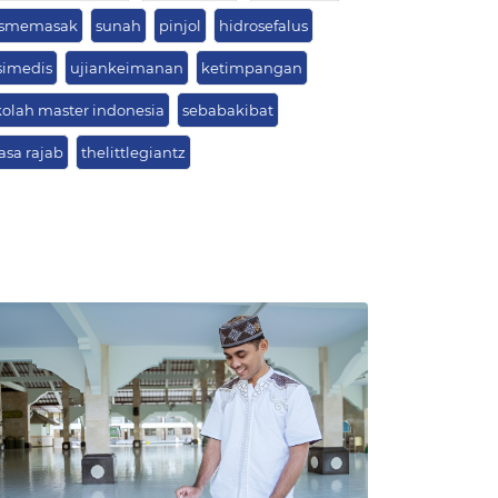
psmemasak
sunah
pinjol
hidrosefalus
simedis
ujiankeimanan
ketimpangan
kolah master indonesia
sebabakibat
asa rajab
thelittlegiantz