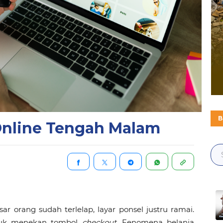
B
nline Tengah Malam
r orang sudah terlelap, layar ponsel justru ramai.
sibuk menekan tombol
checkout.
Fenomena belanja