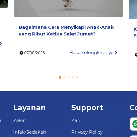
Bagaimana Cara Menyikapi Anak-Anak
K
yang Ribut Ketika Salat Jumat?
S
Baca selengkapnya
07/08/2026
Layanan
Support
C
a
Zakat
Karir
Infak/Sedekah
Privacy Policy