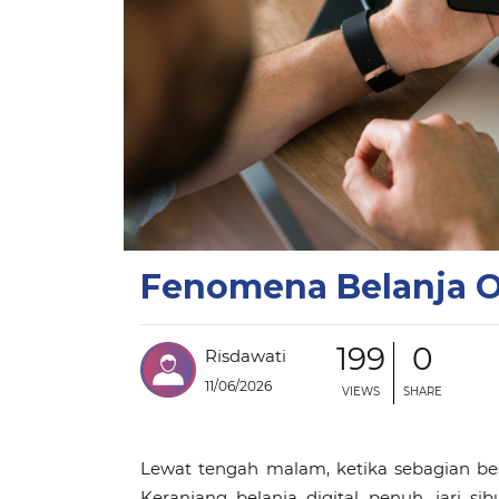
Fenomena Belanja O
199
0
Risdawati
11/06/2026
VIEWS
SHARE
Lewat tengah malam, ketika sebagian besa
Keranjang belanja digital penuh, jari 