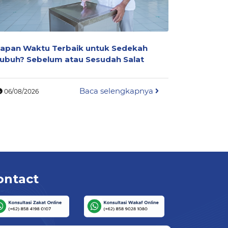
apan Waktu Terbaik untuk Sedekah
Mengapa 
ubuh? Sebelum atau Sesudah Salat
Dianggap
Islam
Baca selengkapnya
06/08/2026
06/08/202
ontact