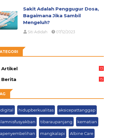
Sakit Adalah Penggugur Dosa,
Bagaimana Jika Sambil
Mengeluh?
Siti Adidah
07/12/2023
ATEGORI
Artikel
13
05
Berita
15
63
AG
digital
hidupberkualitas
aksicepattanggap
lamnisfusyakban
tibaraupanjang
kematian
rapenyembelihan
mangkalapi
Albine Care