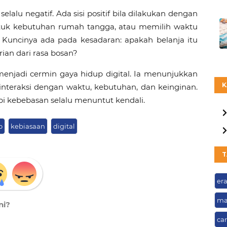
elalu negatif. Ada sisi positif bila dilakukan dengan
ntuk kebutuhan rumah tangga, atau memilih waktu
. Kuncinya ada pada kesadaran: apakah belanja itu
ian dari rasa bosan?
enjadi cermin gaya hidup digital. Ia menunjukkan
K
interaksi dengan waktu, kebutuhan, dan keinginan.
kebebasan selalu menuntut kendali.
o
kebiasaan
digital
T
era
ma
ni?
ca